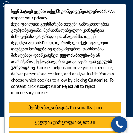
info@synevo.ge
ჩვენ პატივს ვცემთ თქვენს კონფიდენციალურობას/We
respect your privacy.
2021 – 2026 © სინევო. ყველა უფლება დაცულია
ქუქი-ფაილები გვეხმარება თქვენი გამოცდილების
გაუმჯობესებაში, პერსონალიზებული კონტენტის
მიწოდებასა და ტრაფიკის ანალიზში. თქვენ
შეგიძლიათ აირჩიოთ, თუ რომელი ქუქი-ფაილები
ყველა ანალიზი
დაუშვათ
მორგება
-ზე დაწკაპუნებით. თანხმობის
მისაღებად დააწკაპუნეთ
ყველას მიღება
-ზე ან
ჩვენი აქციები და პროფილები
არასაჭირო ქუქი-ფაილების უარყოფისთვის
ყველას
როგორ მოვემზადოთ ტესტების ჩასაბარებლად
უარყოფა
-ზე. Cookies help us improve your experience,
deliver personalized content, and analyze traffic. You can
ლაბორატორიული ცენტრები
choose which cookies to allow by clicking
Customize
. To
consent, click
Accept All
or
Reject All
to reject
სარედაქციო პოლიტიკა
unnecessary cookies.
ვებსაიტის რუკა
პერსონალურ მონაცემთა დაცვა
პერსონალიზაცია/Personalization
ყველას უარყოფა/Reject all