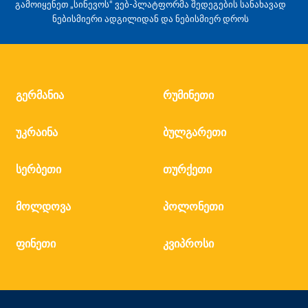
გამოიყენეთ „სინევოს“ ვებ-პლატფორმა შედეგების სანახავად
ნებისმიერი ადგილიდან და ნებისმიერ დროს
გერმანია
რუმინეთი
უკრაინა
ბულგარეთი
სერბეთი
თურქეთი
მოლდოვა
პოლონეთი
ფინეთი
კვიპროსი