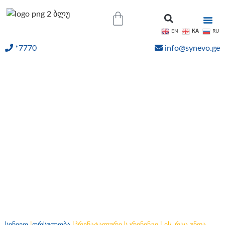
KA
EN
RU
*7770
info@synevo.ge
ᲝᲜᲚᲐᲘᲜ ᲨᲔᲓᲔᲒᲔᲑᲘ
პრენატალური სკრინინგი
| ის, რაც უნდა ვიცოდეთ