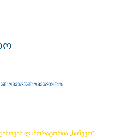
რო
%93%E1%83%95%E1%83%90%E1%
გისთვის ლაბორატორია „სინევო“