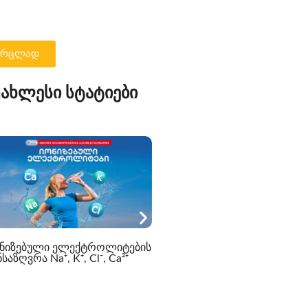
ჯირკვალი? | ის, რაც უნდა
ვიცოდეთ
ვრცლად
უახლესი სტატიები
სისხლის ბიოქიმიური
ნიზებული ელექტროლიტების
პროფილი – სპეციალური
საზღვრა Na⁺, K⁺, Cl⁻, Ca²⁺
შეთავაზება -40%-მდე
ფასდაკლება