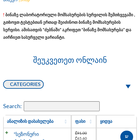
სინევო
|
Shop
!
ბინაზე ლაბორატორიული მომსახურების სურვილის შემთხვევაში ,
გთხოვთ ტესტებთან ერთად შეიძინოთ ბინაზე მომსახურების
სერვისი. ამისათვის “ძებნაში” აკრიფეთ “ბინაზე მომსახურება” და
აირჩიეთ სასურველი ვარიანტი.
შეუკვეთეთ ონლაინ
CATEGORIES
Search:
ᲐᲜᲐᲚᲘᲖᲘᲡ ᲓᲐᲡᲐᲮᲔᲚᲔᲑᲐ
ᲤᲐᲡᲘ
ᲧᲘᲓᲕᲐ
₾
91.00
"სეზონური
₾
65.60