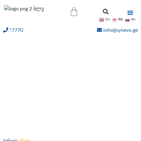
KA
EN
RU
*7770
info@synevo.ge
ᲝᲜᲚᲐᲘᲜ ᲨᲔᲓᲔᲒᲔᲑᲘ
ონლაინ შეკვეთა