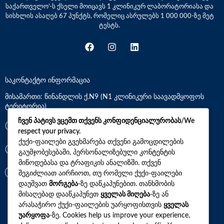
საქართველო’-ს ქსელი მოიცავს 1 კლინიკურ ლაბორატორიასა და
სისხლის ასაღებ 67 პუნქტს, რომელიც ასრულებს 1 000 000-ზე მეტ
ტესტს.
საკონტაქტო ინფორმაცია
მისამართი: წინანდლის ქ.N9 (N1 კლინიკური საავადმყოფოს
ტერიტორია)
ჩვენ პატივს ვცემთ თქვენს კონფიდენციალურობას/We
*7770
respect your privacy.
ქუქი-ფაილები გვეხმარება თქვენი გამოცდილების
გაუმჯობესებაში, პერსონალიზებული კონტენტის
+(995)32 2 800 111
მიწოდებასა და ტრაფიკის ანალიზში. თქვენ
info@synevo.ge
შეგიძლიათ აირჩიოთ, თუ რომელი ქუქი-ფაილები
დაუშვათ
მორგება
-ზე დაწკაპუნებით. თანხმობის
მისაღებად დააწკაპუნეთ
ყველას მიღება
-ზე ან
2021 – 2026 © სინევო. ყველა უფლება დაცულია
არასაჭირო ქუქი-ფაილების უარყოფისთვის
ყველას
უარყოფა
-ზე. Cookies help us improve your experience,