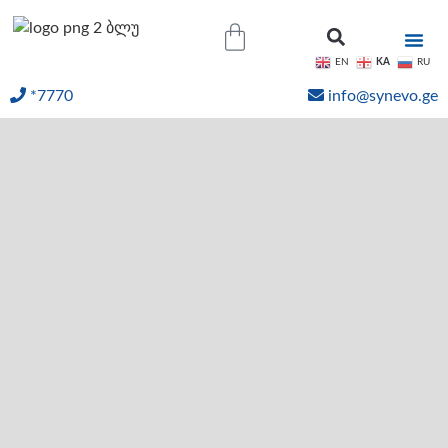
KA
EN
RU
*7770
info@synevo.ge
ᲝᲜᲚᲐᲘᲜ ᲨᲔᲓᲔᲒᲔᲑᲘ