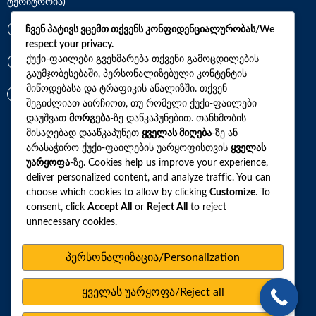
ტერიტორია)
*7770
ჩვენ პატივს ვცემთ თქვენს კონფიდენციალურობას/We
respect your privacy.
ქუქი-ფაილები გვეხმარება თქვენი გამოცდილების
+(995)32 2 800 111
გაუმჯობესებაში, პერსონალიზებული კონტენტის
მიწოდებასა და ტრაფიკის ანალიზში. თქვენ
info@synevo.ge
შეგიძლიათ აირჩიოთ, თუ რომელი ქუქი-ფაილები
დაუშვათ
მორგება
-ზე დაწკაპუნებით. თანხმობის
მისაღებად დააწკაპუნეთ
ყველას მიღება
-ზე ან
2021 – 2026 © სინევო. ყველა უფლება დაცულია
არასაჭირო ქუქი-ფაილების უარყოფისთვის
ყველას
უარყოფა
-ზე. Cookies help us improve your experience,
deliver personalized content, and analyze traffic. You can
choose which cookies to allow by clicking
Customize
. To
ყველა ანალიზი
consent, click
Accept All
or
Reject All
to reject
ჩვენი აქციები და პროფილები
unnecessary cookies.
როგორ მოვემზადოთ ტესტების ჩასაბარებლად
პერსონალიზაცია/Personalization
ლაბორატორიული ცენტრები
სარედაქციო პოლიტიკა
ყველას უარყოფა/Reject all
ვებსაიტის რუკა