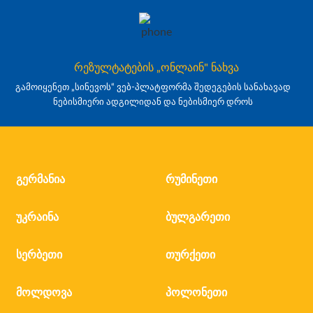
რეზულტატების „ონლაინ" ნახვა
გამოიყენეთ „სინევოს“ ვებ-პლატფორმა შედეგების სანახავად
ნებისმიერი ადგილიდან და ნებისმიერ დროს
გერმანია
რუმინეთი
უკრაინა
ბულგარეთი
სერბეთი
თურქეთი
მოლდოვა
პოლონეთი