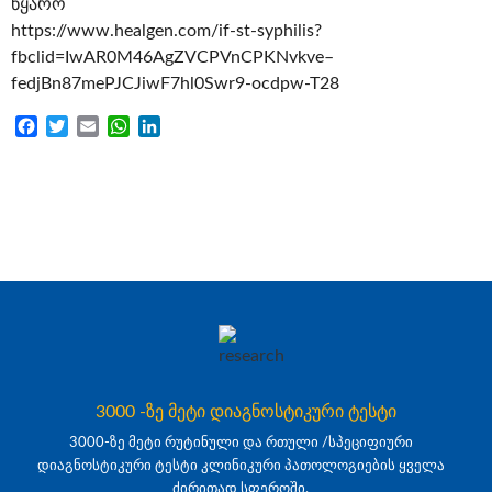
წყარო
https://www.healgen.com/if-st-syphilis?
fbclid=IwAR0M46AgZVCPVnCPKNvkve–
fedjBn87mePJCJiwF7hl0Swr9-ocdpw-T28
Facebook
Twitter
Email
WhatsApp
LinkedIn
3000 -ზე მეტი დიაგნოსტიკური ტესტი
3000-ზე მეტი რუტინული და რთული /სპეციფიური
დიაგნოსტიკური ტესტი კლინიკური პათოლოგიების ყველა
ძირითად სფეროში.