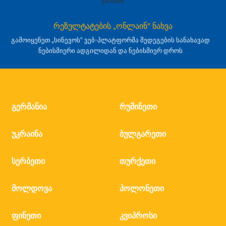
რეზულტატების „ონლაინ" ნახვა
გამოიყენეთ „სინევოს“ ვებ-პლატფორმა შედეგების სანახავად
ნებისმიერი ადგილიდან და ნებისმიერ დროს
გერმანია
რუმინეთი
უკრაინა
ბულგარეთი
სერბეთი
თურქეთი
მოლდოვა
პოლონეთი
ფინეთი
კვიპროსი