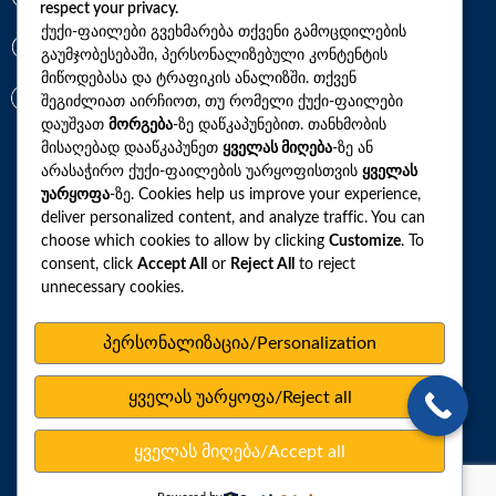
respect your privacy.
ქუქი-ფაილები გვეხმარება თქვენი გამოცდილების
გაუმჯობესებაში, პერსონალიზებული კონტენტის
+(995)32 2 800 111
მიწოდებასა და ტრაფიკის ანალიზში. თქვენ
info@synevo.ge
შეგიძლიათ აირჩიოთ, თუ რომელი ქუქი-ფაილები
დაუშვათ
მორგება
-ზე დაწკაპუნებით. თანხმობის
მისაღებად დააწკაპუნეთ
ყველას მიღება
-ზე ან
2021 – 2026 © სინევო. ყველა უფლება დაცულია
არასაჭირო ქუქი-ფაილების უარყოფისთვის
ყველას
უარყოფა
-ზე. Cookies help us improve your experience,
deliver personalized content, and analyze traffic. You can
choose which cookies to allow by clicking
Customize
. To
ყველა ანალიზი
consent, click
Accept All
or
Reject All
to reject
unnecessary cookies.
ჩვენი აქციები და პროფილები
როგორ მოვემზადოთ ტესტების ჩასაბარებლად
პერსონალიზაცია/Personalization
ლაბორატორიული ცენტრები
ყველას უარყოფა/Reject all
სარედაქციო პოლიტიკა
ვებსაიტის რუკა
ყველას მიღება/Accept all
პერსონალურ მონაცემთა დაცვა