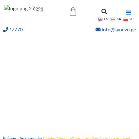
KA
EN
RU
*7770
info@synevo.ge
ᲝᲜᲚᲐᲘᲜ ᲨᲔᲓᲔᲒᲔᲑᲘ
სქესობრივი გზით
გადამდები დაავადებები
| ისაუბრე. დაიტესტე.
იმკურნალე.