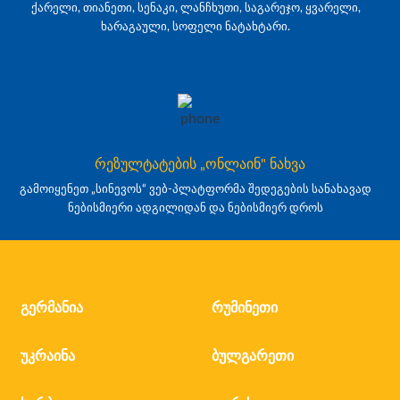
ქარელი, თიანეთი, სენაკი, ლანჩხუთი, საგარეჯო, ყვარელი,
ხარაგაული, სოფელი ნატახტარი.
რეზულტატების „ონლაინ" ნახვა
გამოიყენეთ „სინევოს“ ვებ-პლატფორმა შედეგების სანახავად
ნებისმიერი ადგილიდან და ნებისმიერ დროს
გერმანია
რუმინეთი
უკრაინა
ბულგარეთი