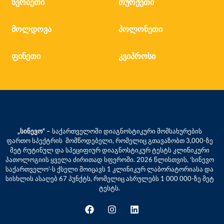
სერბეთი
თურქეთი
მოლდოვა
პოლონეთი
ფინეთი
კვიპროსი
„სინევო“ –
საქართველოში დიაგნოსტიკური მომსახურების
ფართო სპექტრის მომწოდებელი, რომელიც გთავაზობთ 3,000-ზე
მეტ რუტინულ და სპეციფიურ დიაგნოსტიკურ ტესტს კლინიკური
პათოლოგიის ყველა ძირითად სფეროში. 2026 წლისთვის, ‘სინევო
საქართველო’-ს ქსელი მოიცავს 1 კლინიკურ ლაბორატორიასა და
სისხლის ასაღებ 67 პუნქტს, რომელიც ასრულებს 1 000 000-ზე მეტ
ტესტს.