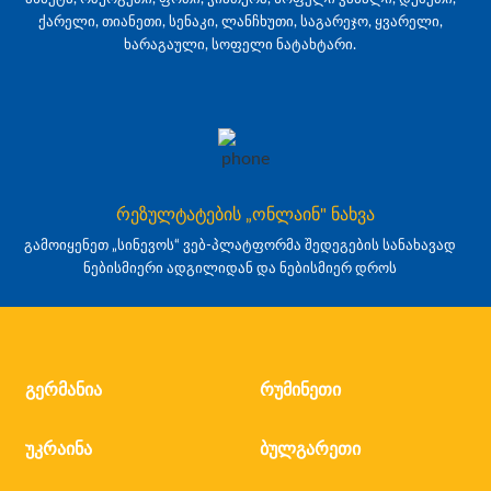
ქარელი, თიანეთი, სენაკი, ლანჩხუთი, საგარეჯო, ყვარელი,
ხარაგაული, სოფელი ნატახტარი.
რეზულტატების „ონლაინ" ნახვა
გამოიყენეთ „სინევოს“ ვებ-პლატფორმა შედეგების სანახავად
ნებისმიერი ადგილიდან და ნებისმიერ დროს
გერმანია
რუმინეთი
უკრაინა
ბულგარეთი