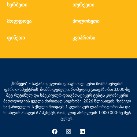
სერბეთი
თურქეთი
მოლდოვა
პოლონეთი
ფინეთი
კვიპროსი
„სინევო“ –
საქართველოში დიაგნოსტიკური მომსახურების
ფართო სპექტრის მომწოდებელი, რომელიც გთავაზობთ 3,000-ზე
მეტ რუტინულ და სპეციფიურ დიაგნოსტიკურ ტესტს კლინიკური
პათოლოგიის ყველა ძირითად სფეროში. 2026 წლისთვის, ‘სინევო
საქართველო’-ს ქსელი მოიცავს 1 კლინიკურ ლაბორატორიასა და
სისხლის ასაღებ 67 პუნქტს, რომელიც ასრულებს 1 000 000-ზე მეტ
ტესტს.