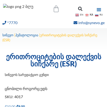
KA
EN
RU
*7770
info@synevo.ge
ᲝᲜᲚᲐᲘᲜ ᲨᲔᲓᲔᲒᲔᲑᲘ
სინევო
|
ჰემატოლოგია
|
ერითროციტების დალექვის სიჩქარე
(ESR)
ერითროციტების დალექვის
სიჩქარე (ESR)
სინევოს სარედაქციო გუნდი
ცნობილი როგორც:ედს
SKU: 4017
₾
10.00
₾
9.00