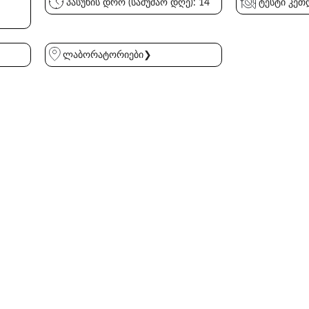
პასუხის დრო (სამუშაო დღე): 14
ტესტი კეთდ
ლაბორატორიები❯