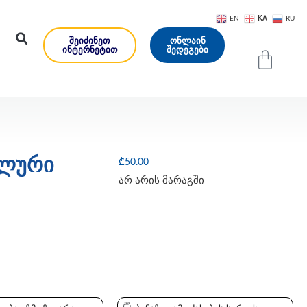
KA
EN
RU
ᲨᲔᲘᲫᲘᲜᲔᲗ
ᲝᲜᲚᲐᲘᲜ
ᲘᲜᲢᲔᲠᲜᲔᲢᲘᲗ
ᲨᲔᲓᲔᲒᲔᲑᲘ
ილური
₾
50.00
არ არის მარაგში