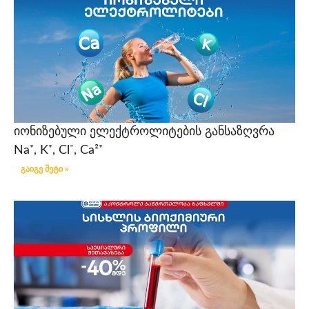
იონიზებული ელექტროლიტების განსაზღვრა
Na⁺, K⁺, Cl⁻, Ca²⁺
გაიგე მეტი »