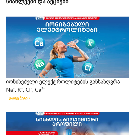
სიახლეები და აქციები
იონიზებული ელექტროლიტების განსაზღვრა
Na⁺, K⁺, Cl⁻, Ca²⁺
გაიგე მეტი »