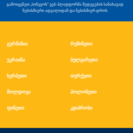
გამოიყენეთ „სინევოს“ ვებ-პლატფორმა შედეგების სანახავად
ნებისმიერი ადგილიდან და ნებისმიერ დროს
გერმანია
რუმინეთი
უკრაინა
ბულგარეთი
სერბეთი
თურქეთი
მოლდოვა
პოლონეთი
ფინეთი
კვიპროსი