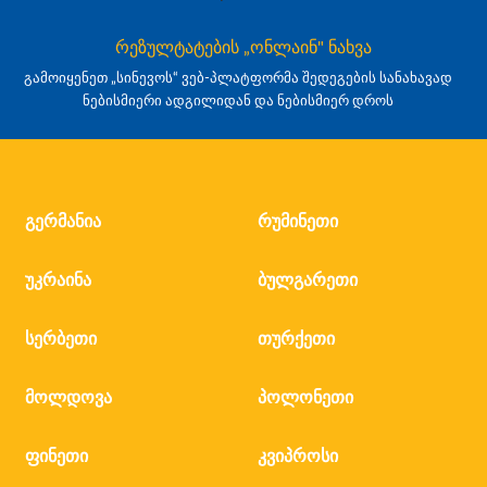
რეზულტატების „ონლაინ" ნახვა
გამოიყენეთ „სინევოს“ ვებ-პლატფორმა შედეგების სანახავად
ნებისმიერი ადგილიდან და ნებისმიერ დროს
გერმანია
რუმინეთი
უკრაინა
ბულგარეთი
სერბეთი
თურქეთი
მოლდოვა
პოლონეთი
ფინეთი
კვიპროსი