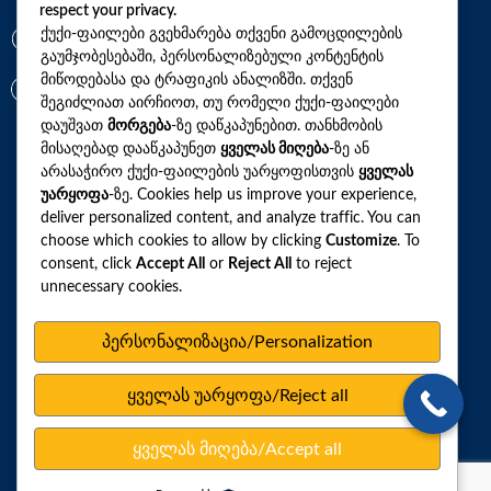
respect your privacy.
ქუქი-ფაილები გვეხმარება თქვენი გამოცდილების
+(995)32 2 800 111
გაუმჯობესებაში, პერსონალიზებული კონტენტის
მიწოდებასა და ტრაფიკის ანალიზში. თქვენ
info@synevo.ge
შეგიძლიათ აირჩიოთ, თუ რომელი ქუქი-ფაილები
დაუშვათ
მორგება
-ზე დაწკაპუნებით. თანხმობის
მისაღებად დააწკაპუნეთ
ყველას მიღება
-ზე ან
2021 – 2026 © სინევო. ყველა უფლება დაცულია
არასაჭირო ქუქი-ფაილების უარყოფისთვის
ყველას
უარყოფა
-ზე. Cookies help us improve your experience,
deliver personalized content, and analyze traffic. You can
choose which cookies to allow by clicking
Customize
. To
ყველა ანალიზი
consent, click
Accept All
or
Reject All
to reject
ჩვენი აქციები და პროფილები
unnecessary cookies.
როგორ მოვემზადოთ ტესტების ჩასაბარებლად
პერსონალიზაცია/Personalization
ლაბორატორიული ცენტრები
სარედაქციო პოლიტიკა
ყველას უარყოფა/Reject all
ვებსაიტის რუკა
ყველას მიღება/Accept all
პერსონალურ მონაცემთა დაცვა