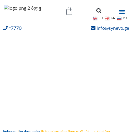
KA
EN
RU
*7770
info@synevo.ge
ᲝᲜᲚᲐᲘᲜ ᲨᲔᲓᲔᲒᲔᲑᲘ
სპეციალური შეთავაზება
– იანვარი საშვილოსნოს
ყელის კიბოს
ცნობადობის თვე