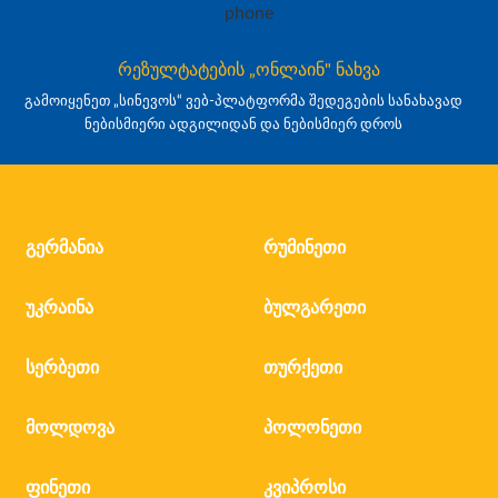
რეზულტატების „ონლაინ" ნახვა
გამოიყენეთ „სინევოს“ ვებ-პლატფორმა შედეგების სანახავად
ნებისმიერი ადგილიდან და ნებისმიერ დროს
გერმანია
რუმინეთი
უკრაინა
ბულგარეთი
სერბეთი
თურქეთი
მოლდოვა
პოლონეთი
ფინეთი
კვიპროსი