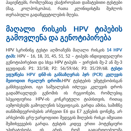
პაციენტებს, რომლებსაც ესაჭიროებათ დამატებითი ტესტები
(მაგ. კოლპოსკოპია), რათა კლინიცისტმა შეძლოს
თერაპიული გადაწყვეტილების მღება.
მაღალი რისკის HPV ტიპების
გამოვლენა და გენოტიპირება
HPV სკრინინგ ტესტი აღმოაჩენს მაღალი რისკის
14 HPV
ტიპს:
HPV – 16, 18, 31, 45, 51, 52 – ტიპებს ინდივიდუალური
გენოტიპირებით და სხვა HPV ტიპებს – ვირუსის მე-2 ან მე-3
ჯგუფიდან: P1: 33/58; P2: 56/59/66; P3: 35/39/68.
ტესტი
ეფუძნება HPV დნმ-ის განსაზღვრას პჯრ (PCR) კვლევის
მეთოდით რეალურ დროში.
HPV ტესტების უმეტესობისგან
განსხვავებით, იგი საშუალებას იძლევა კვლევის დროს
გადამრავლდეს გენომის ის რეგიონები, რომლებიც
სპეციფიურია HPV-ის კონკრეტული ტიპისთვის, რითაც
აუმჯობესებს გამოვლენის სპეციფიკას. გარდა ამისა, სამიზნე
თანმიმდევრობების არჩევით E6 და E7 გენების დონეზე, არ
არსებობს ცრუ-უარყოფითი შედეგის მიღების რისკი იშვიათი
შემთხვევების გარდა. ტესტის კიდევ ერთი პოტენციური
უპირატესობა ის არის, რომ გაფართოებულმა