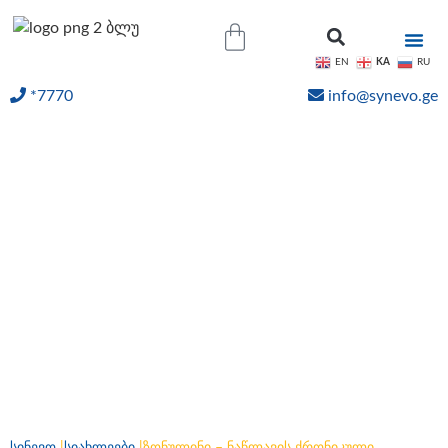
KA
EN
RU
*7770
info@synevo.ge
ᲝᲜᲚᲐᲘᲜ ᲨᲔᲓᲔᲒᲔᲑᲘ
ზონულინი – ნაწლავის
ქრონიკული ანთებითი
დაავადებების
დიაგნოსტიკა