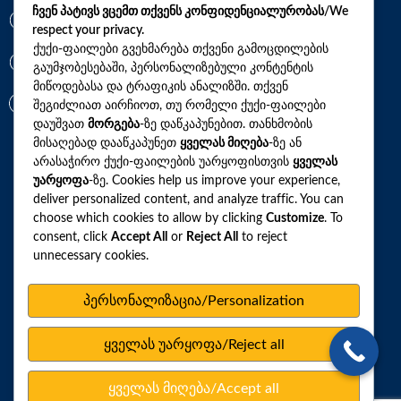
ჩვენ პატივს ვცემთ თქვენს კონფიდენციალურობას/We
*7770
respect your privacy.
ქუქი-ფაილები გვეხმარება თქვენი გამოცდილების
გაუმჯობესებაში, პერსონალიზებული კონტენტის
+(995)32 2 800 111
მიწოდებასა და ტრაფიკის ანალიზში. თქვენ
info@synevo.ge
შეგიძლიათ აირჩიოთ, თუ რომელი ქუქი-ფაილები
დაუშვათ
მორგება
-ზე დაწკაპუნებით. თანხმობის
მისაღებად დააწკაპუნეთ
ყველას მიღება
-ზე ან
2021 – 2026 © სინევო. ყველა უფლება დაცულია
არასაჭირო ქუქი-ფაილების უარყოფისთვის
ყველას
უარყოფა
-ზე. Cookies help us improve your experience,
deliver personalized content, and analyze traffic. You can
choose which cookies to allow by clicking
Customize
. To
ყველა ანალიზი
consent, click
Accept All
or
Reject All
to reject
unnecessary cookies.
ჩვენი აქციები და პროფილები
როგორ მოვემზადოთ ტესტების ჩასაბარებლად
პერსონალიზაცია/Personalization
ლაბორატორიული ცენტრები
ყველას უარყოფა/Reject all
სარედაქციო პოლიტიკა
ვებსაიტის რუკა
ყველას მიღება/Accept all