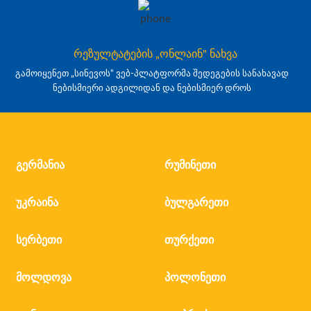
რეზულტატების „ონლაინ" ნახვა
გამოიყენეთ „სინევოს“ ვებ-პლატფორმა შედეგების სანახავად
ნებისმიერი ადგილიდან და ნებისმიერ დროს
გერმანია
რუმინეთი
უკრაინა
ბულგარეთი
სერბეთი
თურქეთი
მოლდოვა
პოლონეთი