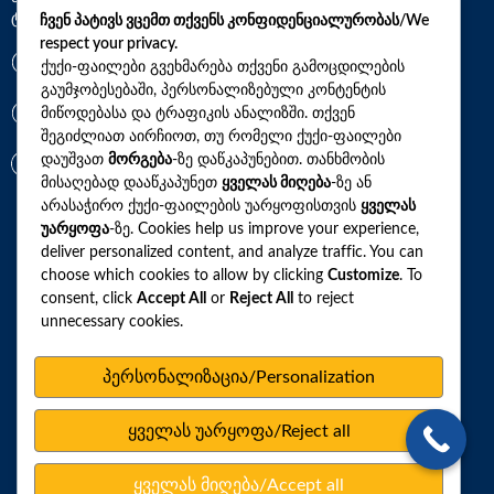
ტერიტორია)
ჩვენ პატივს ვცემთ თქვენს კონფიდენციალურობას/We
respect your privacy.
*7770
ქუქი-ფაილები გვეხმარება თქვენი გამოცდილების
გაუმჯობესებაში, პერსონალიზებული კონტენტის
მიწოდებასა და ტრაფიკის ანალიზში. თქვენ
+(995)32 2 800 111
შეგიძლიათ აირჩიოთ, თუ რომელი ქუქი-ფაილები
დაუშვათ
მორგება
-ზე დაწკაპუნებით. თანხმობის
info@synevo.ge
მისაღებად დააწკაპუნეთ
ყველას მიღება
-ზე ან
არასაჭირო ქუქი-ფაილების უარყოფისთვის
ყველას
უარყოფა
-ზე. Cookies help us improve your experience,
2021 – 2026 © სინევო. ყველა უფლება დაცულია
deliver personalized content, and analyze traffic. You can
choose which cookies to allow by clicking
Customize
. To
consent, click
Accept All
or
Reject All
to reject
ყველა ანალიზი
unnecessary cookies.
ჩვენი აქციები და პროფილები
პერსონალიზაცია/Personalization
როგორ მოვემზადოთ ტესტების ჩასაბარებლად
ყველას უარყოფა/Reject all
ლაბორატორიული ცენტრები
სარედაქციო პოლიტიკა
ყველას მიღება/Accept all