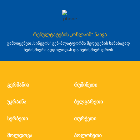
რეზულტატების „ონლაინ" ნახვა
გამოიყენეთ „სინევოს“ ვებ-პლატფორმა შედეგების სანახავად
ნებისმიერი ადგილიდან და ნებისმიერ დროს
გერმანია
რუმინეთი
უკრაინა
ბულგარეთი
სერბეთი
თურქეთი
მოლდოვა
პოლონეთი