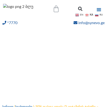
KA
EN
RU
*7770
info@synevo.ge
ᲝᲜᲚᲐᲘᲜ ᲨᲔᲓᲔᲒᲔᲑᲘ
-30% ფასდაკლება D
ვიტამინის ტესტზე –
სპეციალური შეთავაზება