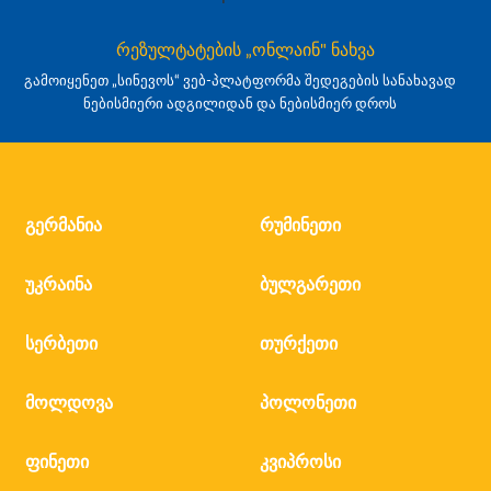
რეზულტატების „ონლაინ" ნახვა
გამოიყენეთ „სინევოს“ ვებ-პლატფორმა შედეგების სანახავად
ნებისმიერი ადგილიდან და ნებისმიერ დროს
გერმანია
რუმინეთი
უკრაინა
ბულგარეთი
სერბეთი
თურქეთი
მოლდოვა
პოლონეთი
ფინეთი
კვიპროსი