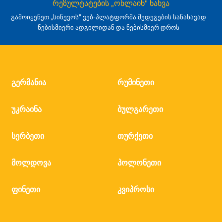
რეზულტატების „ონლაინ" ნახვა
გამოიყენეთ „სინევოს“ ვებ-პლატფორმა შედეგების სანახავად
ნებისმიერი ადგილიდან და ნებისმიერ დროს
გერმანია
რუმინეთი
უკრაინა
ბულგარეთი
სერბეთი
თურქეთი
მოლდოვა
პოლონეთი
ფინეთი
კვიპროსი