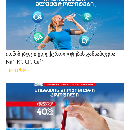
იონიზებული ელექტროლიტების განსაზღვრა
Na⁺, K⁺, Cl⁻, Ca²⁺
გაიგე მეტი »