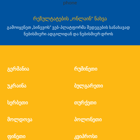
რეზულტატების „ონლაინ" ნახვა
გამოიყენეთ „სინევოს“ ვებ-პლატფორმა შედეგების სანახავად
ნებისმიერი ადგილიდან და ნებისმიერ დროს
გერმანია
რუმინეთი
უკრაინა
ბულგარეთი
სერბეთი
თურქეთი
მოლდოვა
პოლონეთი
ფინეთი
კვიპროსი