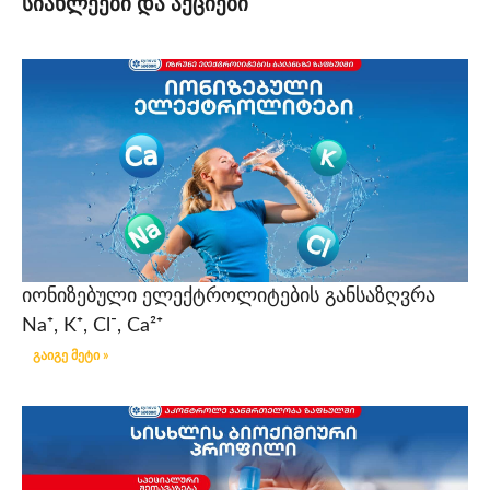
სიახლეები და აქციები
იონიზებული ელექტროლიტების განსაზღვრა
Na⁺, K⁺, Cl⁻, Ca²⁺
გაიგე მეტი »