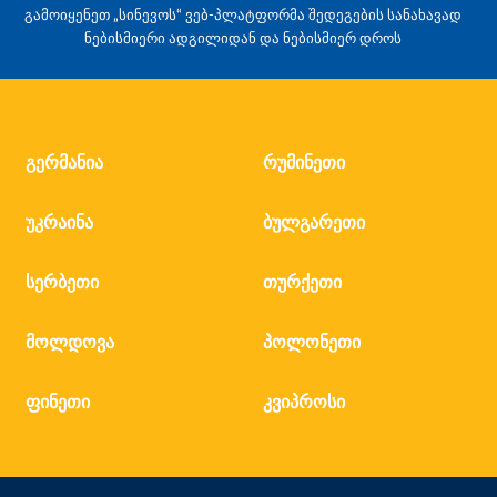
გამოიყენეთ „სინევოს“ ვებ-პლატფორმა შედეგების სანახავად
ნებისმიერი ადგილიდან და ნებისმიერ დროს
გერმანია
რუმინეთი
უკრაინა
ბულგარეთი
სერბეთი
თურქეთი
მოლდოვა
პოლონეთი
ფინეთი
კვიპროსი