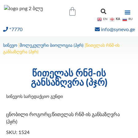
KA
EN
RU
*7770
info@synevo.ge
ᲝᲜᲚᲐᲘᲜ ᲨᲔᲓᲔᲒᲔᲑᲘ
სინევო
|
მოლეკულური ბიოლოგია (პჯრ)
|
წითელას რნმ-ის
განსაზღვრა (პჯრ)
წითელას რნმ-ის
განსაზღვრა (პჯრ)
სინევოს სარედაქციო გუნდი
ცნობილი როგორც:წითელას რნმ-ის განსაზღვრა
(პჯრ)
SKU: 1524