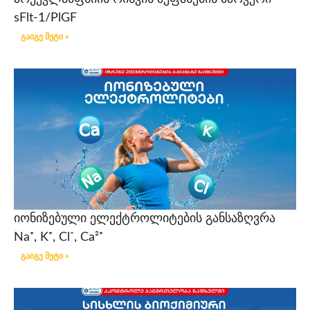
sFlt-1/PlGF
გაიგე მეტი »
იონიზებული ელექტროლიტების განსაზღვრა
Na⁺, K⁺, Cl⁻, Ca²⁺
გაიგე მეტი »