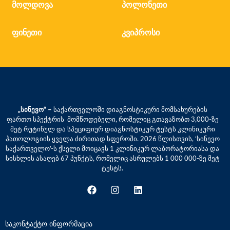
მოლდოვა
პოლონეთი
ფინეთი
კვიპროსი
„სინევო“ –
საქართველოში დიაგნოსტიკური მომსახურების
ფართო სპექტრის მომწოდებელი, რომელიც გთავაზობთ 3,000-ზე
მეტ რუტინულ და სპეციფიურ დიაგნოსტიკურ ტესტს კლინიკური
პათოლოგიის ყველა ძირითად სფეროში. 2026 წლისთვის, ‘სინევო
საქართველო’-ს ქსელი მოიცავს 1 კლინიკურ ლაბორატორიასა და
სისხლის ასაღებ 67 პუნქტს, რომელიც ასრულებს 1 000 000-ზე მეტ
ტესტს.
საკონტაქტო ინფორმაცია