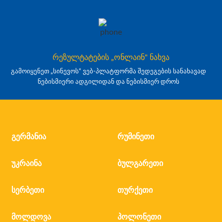
რეზულტატების „ონლაინ" ნახვა
გამოიყენეთ „სინევოს“ ვებ-პლატფორმა შედეგების სანახავად
ნებისმიერი ადგილიდან და ნებისმიერ დროს
გერმანია
რუმინეთი
უკრაინა
ბულგარეთი
სერბეთი
თურქეთი
მოლდოვა
პოლონეთი