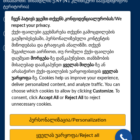
მისამართი: წინანდლის ქ.N9 (N1 კლინიკური საავადმყოფოს
ტერიტორია)
*7770
ჩვენ პატივს ვცემთ თქვენს კონფიდენციალურობას/We
respect your privacy.
ქუქი-ფაილები გვეხმარება თქვენი გამოცდილების
+(995)32 2 800 111
გაუმჯობესებაში, პერსონალიზებული კონტენტის
მიწოდებასა და ტრაფიკის ანალიზში. თქვენ
info@synevo.ge
შეგიძლიათ აირჩიოთ, თუ რომელი ქუქი-ფაილები
დაუშვათ
მორგება
-ზე დაწკაპუნებით. თანხმობის
მისაღებად დააწკაპუნეთ
ყველას მიღება
-ზე ან
2021 – 2026 © სინევო. ყველა უფლება დაცულია
არასაჭირო ქუქი-ფაილების უარყოფისთვის
ყველას
უარყოფა
-ზე. Cookies help us improve your experience,
deliver personalized content, and analyze traffic. You can
choose which cookies to allow by clicking
Customize
. To
ყველა ანალიზი
consent, click
Accept All
or
Reject All
to reject
ჩვენი აქციები და პროფილები
unnecessary cookies.
როგორ მოვემზადოთ ტესტების ჩასაბარებლად
პერსონალიზაცია/Personalization
ლაბორატორიული ცენტრები
სარედაქციო პოლიტიკა
ყველას უარყოფა/Reject all