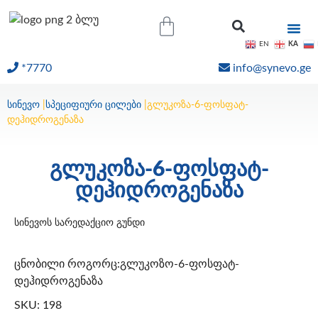
KA
EN
*7770
info@synevo.ge
ᲝᲜᲚᲐᲘᲜ ᲨᲔᲓᲔᲒᲔᲑᲘ
სინევო
|
სპეციფიური ცილები
|
გლუკოზა-6-ფოსფატ-
დეჰიდროგენაზა
გლუკოზა-6-ფოსფატ-
დეჰიდროგენაზა
სინევოს სარედაქციო გუნდი
ცნობილი როგორც:გლუკოზო-6-ფოსფატ-
დეჰიდროგენაზა
SKU: 198