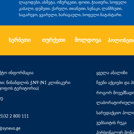
ლაგოდეხი, ახმეტა, ოზურგეთი, ფოთი, ჭიათურა, სოფელი
კაბალი, დუშეთი, ქარელი, თიანეთი, სენაკი, ლანჩხუთი,
საგარეჯო, ყვარელი, ხარაგაული, სოფელი ნატახტარი.
სერბეთი
თურქეთი
მოლდოვა
პოლონეთ
ქტო ინფორმაცია
ყველა ანალიზი
თი: წინანდლის ქ.N9 (N1 კლინიკური
ჩვენი აქციები და
ყოფოს ტერიტორია)
როგორ მოვემზადო
70
ლაბორატორიული 
სარედაქციო პოლი
5)32 2 800 111
ვებსაიტის რუკა
@synevo.ge
პერსონალურ მონა