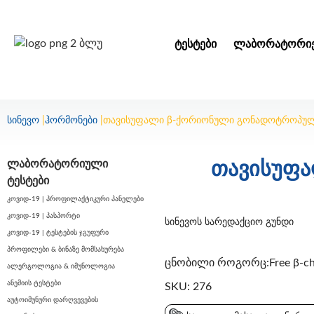
ᲢᲔᲡᲢᲔᲑᲘ
ᲚᲐᲑᲝᲠᲐᲢᲝᲠᲘᲔ
სინევო
|
ჰორმონები
|
თავისუფალი β-ქორიონული გონადოტროპულ
ლაბორატორიული
თავისუფ
ტესტები
კოვიდ-19 | პროფილაქტიკური პანელები
კოვიდ-19 | პასპორტი
სინევოს სარედაქციო გუნდი
კოვიდ-19 | ტესტების ჯგუფური
პროფილები & ბინაზე მომსახურება
ცნობილი როგორც:Free β-cho
ალერგოლოგია & იმუნოლოგია
ანემიის ტესტები
SKU: 276
აუტოიმუნური დარღვევების