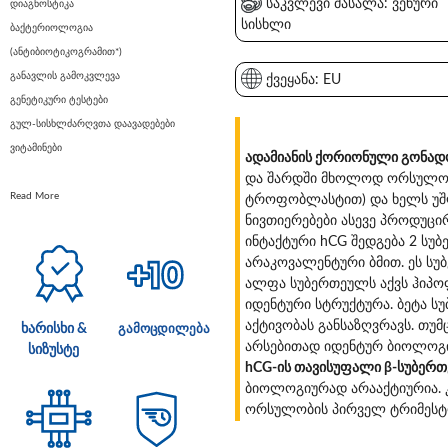
საკვლევი მასალა: ვენური
დიაგნოსტიკა
სისხლი
ბაქტერიოლოგია
(ანტიბიოტიკოგრამით*)
განავლის გამოკვლევა
ქვეყანა: EU
გენეტიკური ტესტები
გულ-სისხლძარღვთა დაავადებები
ვიტამინები
ადამიანის ქორიონული გონად
და შარდში მხოლოდ ორსულობი
Read More
ტროფობლასტით) და ხელს უშლ
ნივთიერებები ასევე პროდუც
ინტაქტური hCG შედგება 2 სუ
არაკოვალენტური ბმით. ეს სუ
ალფა სუბერთეულს აქვს ჰიპო
იდენტური სტრუქტურა. ბეტა 
აქტივობას განსაზღვრავს. თუმ
ხარისხი &
გამოცდილება
არსებითად იდენტურ ბიოლოგი
სიზუსტე
hCG-ის თავისუფალი β-სუბერ
ბიოლოგიურად არააქტიურია. კ
ორსულობის პირველ ტრიმესტრ