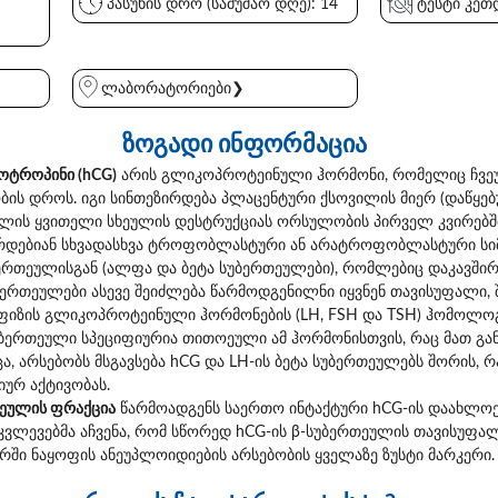
პასუხის დრო (სამუშაო დღე): 14
ტესტი კეთდ
ლაბორატორიები❯
ზოგადი ინფორმაცია
ოტროპინი (hCG)
არის გლიკოპროტეინული ჰორმონი, რომელიც ჩვეუ
ს დროს. იგი სინთეზირდება პლაცენტური ქსოვილის მიერ (დაწყე
ის ყვითელი სხეულის დესტრუქციას ორსულობის პირველ კვირებში. 
ირდებიან სხვადასხვა ტროფობლასტური ან არატროფობლასტური სიმს
ბერთეულისგან (ალფა და ბეტა სუბერთეულები), რომლებიც დაკავში
ბერთეულები ასევე შეიძლება წარმოდგენილნი იყვნენ თავისუფალი,
ფიზის გლიკოპროტეინული ჰორმონების (LH, FSH და TSH) ჰომოლო
სუბერთეული სპეციფიურია თითოეული ამ ჰორმონისთვის, რაც მათ 
ცა, არსებობს მსგავსება hCG და LH-ის ბეტა სუბერთეულებს შორის, რ
ურ აქტივობას.
თეულის ფრაქცია
წარმოადგენს საერთო ინტაქტური hCG-ის დაახლოებ
ვლევებმა აჩვენა, რომ სწორედ hCG-ის β-სუბერთეულის თავისუფა
ში ნაყოფის ანეუპლოიდიების არსებობის ყველაზე ზუსტი მარკერი.