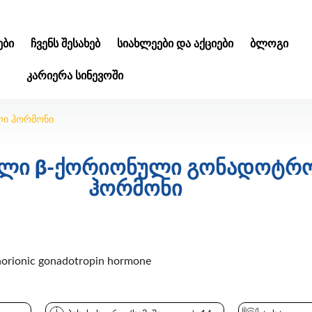
ᲑᲘ
ᲩᲕᲔᲜᲡ ᲨᲔᲡᲐᲮᲔᲑ
ᲡᲘᲐᲮᲚᲔᲔᲑᲘ ᲓᲐ ᲐᲥᲪᲘᲔᲑᲘ
ᲑᲚᲝᲒᲘ
ᲙᲐᲠᲘᲔᲠᲐ ᲡᲘᲜᲔᲕᲝᲨᲘ
ი ჰორმონი
ალი β-ქორიონული გონადოტრ
ჰორმონი
rionic gonadotropin hormone