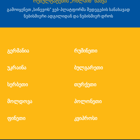
რეზულტატების „ონლაინ" ნახვა
გამოიყენეთ „სინევოს“ ვებ-პლატფორმა შედეგების სანახავად
ნებისმიერი ადგილიდან და ნებისმიერ დროს
გერმანია
რუმინეთი
უკრაინა
ბულგარეთი
სერბეთი
თურქეთი
მოლდოვა
პოლონეთი
ფინეთი
კვიპროსი