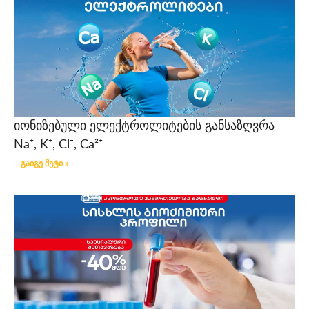
იონიზებული ელექტროლიტების განსაზღვრა
Na⁺, K⁺, Cl⁻, Ca²⁺
გაიგე მეტი »