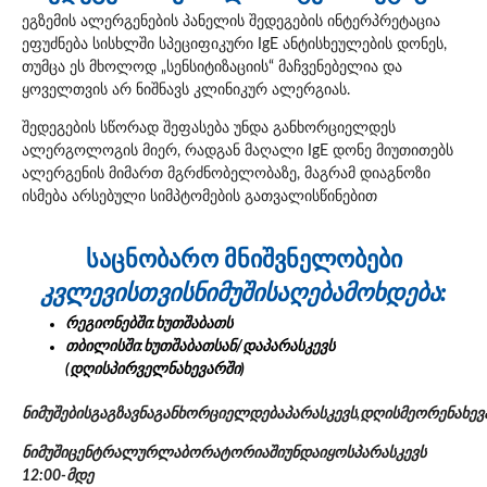
ეგზემის ალერგენების პანელის შედეგების ინტერპრეტაცია
ეფუძნება სისხლში სპეციფიკური IgE ანტისხეულების დონეს,
თუმცა ეს მხოლოდ „სენსიტიზაციის“ მაჩვენებელია და
ყოველთვის არ ნიშნავს კლინიკურ ალერგიას.
შედეგების სწორად შეფასება უნდა განხორციელდეს
ალერგოლოგის მიერ, რადგან მაღალი IgE დონე მიუთითებს
ალერგენის მიმართ მგრძნობელობაზე, მაგრამ დიაგნოზი
ისმება არსებული სიმპტომების გათვალისწინებით
საცნობარო მნიშვნელობები
კვლევისთვის
ნიმუშის
აღება
მოხდება:
რეგიონებში:
ხუთშაბათს
თბილისში:
ხუთშაბათს
ან/
და
პარასკევს
(
დღის
პირველ
ნახევარში)
ნიმუშების
გაგზავნა
განხორციელდება
პარასკევს,
დღის
მეორე
ნახევ
ნიმუში
ცენტრალურ
ლაბორატორიაში
უნდა
იყოს
პარასკევს
12:00-
მდე