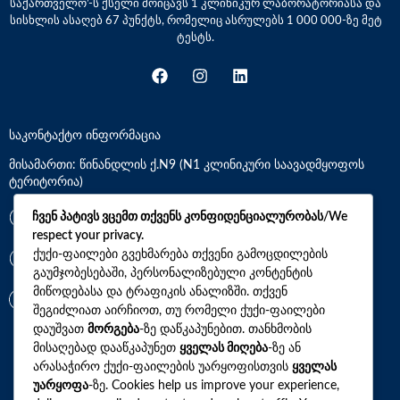
საქართველო’-ს ქსელი მოიცავს 1 კლინიკურ ლაბორატორიასა და
სისხლის ასაღებ 67 პუნქტს, რომელიც ასრულებს 1 000 000-ზე მეტ
ტესტს.
საკონტაქტო ინფორმაცია
მისამართი: წინანდლის ქ.N9 (N1 კლინიკური საავადმყოფოს
ტერიტორია)
*7770
ჩვენ პატივს ვცემთ თქვენს კონფიდენციალურობას/We
respect your privacy.
ქუქი-ფაილები გვეხმარება თქვენი გამოცდილების
+(995)32 2 800 111
გაუმჯობესებაში, პერსონალიზებული კონტენტის
მიწოდებასა და ტრაფიკის ანალიზში. თქვენ
info@synevo.ge
შეგიძლიათ აირჩიოთ, თუ რომელი ქუქი-ფაილები
დაუშვათ
მორგება
-ზე დაწკაპუნებით. თანხმობის
მისაღებად დააწკაპუნეთ
ყველას მიღება
-ზე ან
2021 – 2026 © სინევო. ყველა უფლება დაცულია
არასაჭირო ქუქი-ფაილების უარყოფისთვის
ყველას
უარყოფა
-ზე. Cookies help us improve your experience,