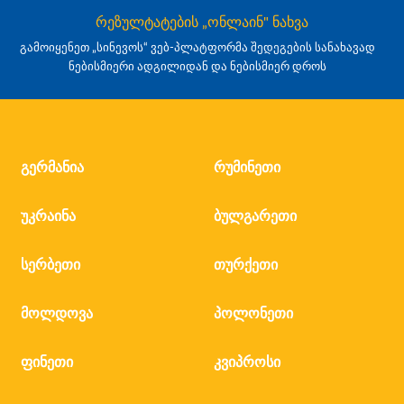
რეზულტატების „ონლაინ" ნახვა
გამოიყენეთ „სინევოს“ ვებ-პლატფორმა შედეგების სანახავად
ნებისმიერი ადგილიდან და ნებისმიერ დროს
გერმანია
რუმინეთი
უკრაინა
ბულგარეთი
სერბეთი
თურქეთი
მოლდოვა
პოლონეთი
ფინეთი
კვიპროსი