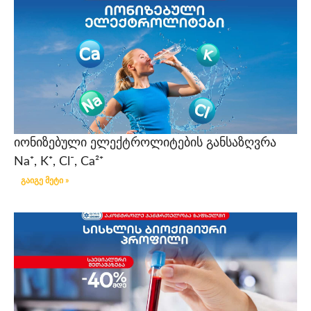
იონიზებული ელექტროლიტების განსაზღვრა
Na⁺, K⁺, Cl⁻, Ca²⁺
გაიგე მეტი »