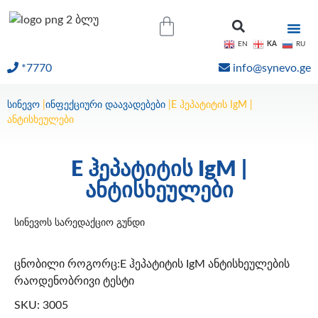
KA
EN
RU
*7770
info@synevo.ge
ᲝᲜᲚᲐᲘᲜ ᲨᲔᲓᲔᲒᲔᲑᲘ
სინევო
|
ინფექციური დაავადებები
|
E ჰეპატიტის IgM |
ანტისხეულები
E ჰეპატიტის IgM |
ანტისხეულები
სინევოს სარედაქციო გუნდი
ცნობილი როგორც:E ჰეპატიტის IgM ანტისხეულების
რაოდენობრივი ტესტი
SKU: 3005