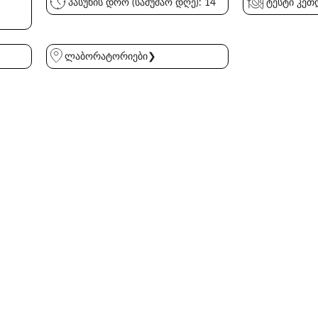
პასუხის დრო (სამუშაო დღე): 14
ტესტი კეთდ
ლაბორატორიები❯