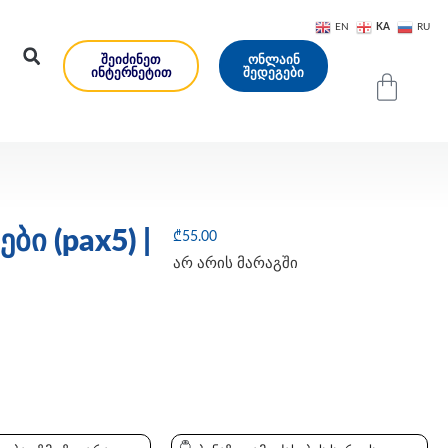
KA
EN
RU
ᲨᲔᲘᲫᲘᲜᲔᲗ
ᲝᲜᲚᲐᲘᲜ
ᲘᲜᲢᲔᲠᲜᲔᲢᲘᲗ
ᲨᲔᲓᲔᲒᲔᲑᲘ
ი (pax5) |
₾
55.00
არ არის მარაგში