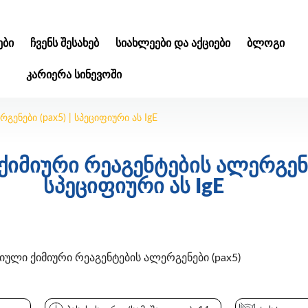
ᲑᲘ
ᲩᲕᲔᲜᲡ ᲨᲔᲡᲐᲮᲔᲑ
ᲡᲘᲐᲮᲚᲔᲔᲑᲘ ᲓᲐ ᲐᲥᲪᲘᲔᲑᲘ
ᲑᲚᲝᲒᲘ
ᲙᲐᲠᲘᲔᲠᲐ ᲡᲘᲜᲔᲕᲝᲨᲘ
ენები (pax5) | სპეციფიური ას IgE
იმიური რეაგენტების ალერგენებ
სპეციფიური ას IgE
ლი ქიმიური რეაგენტების ალერგენები (pax5)