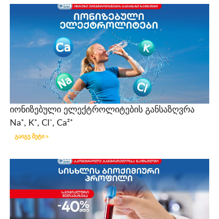
იონიზებული ელექტროლიტების განსაზღვრა
Na⁺, K⁺, Cl⁻, Ca²⁺
გაიგე მეტი »