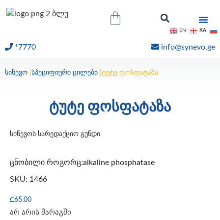
KA
EN
*7770
info@synevo.ge
ᲝᲜᲚᲐᲘᲜ ᲨᲔᲓᲔᲒᲔᲑᲘ
სინევო
|
სპეციფიური ცილები
|
ტუტე ფოსფატაზა
ტუტე ფოსფატაზა
სინევოს სარედაქციო გუნდი
ცნობილი როგორც:alkaline phosphatase
SKU: 1466
₾
65.00
არ არის მარაგში