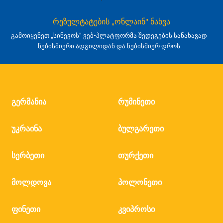
რეზულტატების „ონლაინ" ნახვა
გამოიყენეთ „სინევოს“ ვებ-პლატფორმა შედეგების სანახავად
ნებისმიერი ადგილიდან და ნებისმიერ დროს
გერმანია
რუმინეთი
უკრაინა
ბულგარეთი
სერბეთი
თურქეთი
მოლდოვა
პოლონეთი
ფინეთი
კვიპროსი