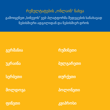
რეზულტატების „ონლაინ" ნახვა
გამოიყენეთ „სინევოს“ ვებ-პლატფორმა შედეგების სანახავად
ნებისმიერი ადგილიდან და ნებისმიერ დროს
გერმანია
რუმინეთი
უკრაინა
ბულგარეთი
სერბეთი
თურქეთი
მოლდოვა
პოლონეთი
ფინეთი
კვიპროსი