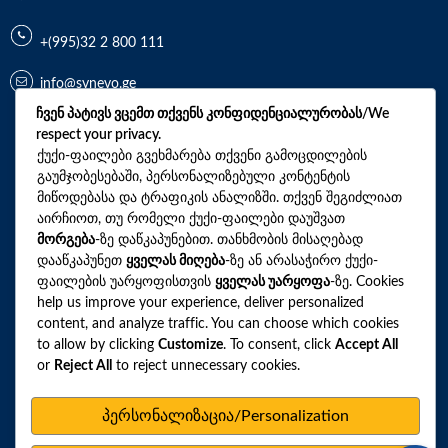
+(995)32 2 800 111
info@synevo.ge
ჩვენ პატივს ვცემთ თქვენს კონფიდენციალურობას/We
respect your privacy.
2021 – 2026 © სინევო. ყველა უფლება დაცულია
ქუქი-ფაილები გვეხმარება თქვენი გამოცდილების
გაუმჯობესებაში, პერსონალიზებული კონტენტის
მიწოდებასა და ტრაფიკის ანალიზში. თქვენ შეგიძლიათ
აირჩიოთ, თუ რომელი ქუქი-ფაილები დაუშვათ
ყველა ანალიზი
მორგება
-ზე დაწკაპუნებით. თანხმობის მისაღებად
ჩვენი აქციები და პროფილები
დააწკაპუნეთ
ყველას მიღება
-ზე ან არასაჭირო ქუქი-
ფაილების უარყოფისთვის
ყველას უარყოფა
-ზე. Cookies
როგორ მოვემზადოთ ტესტების ჩასაბარებლად
help us improve your experience, deliver personalized
content, and analyze traffic. You can choose which cookies
ლაბორატორიული ცენტრები
to allow by clicking
Customize
. To consent, click
Accept All
სარედაქციო პოლიტიკა
or
Reject All
to reject unnecessary cookies.
ვებსაიტის რუკა
პერსონალიზაცია/Personalization
პერსონალურ მონაცემთა დაცვა