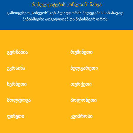
რეზულტატების „ონლაინ" ნახვა
გამოიყენეთ „სინევოს“ ვებ-პლატფორმა შედეგების სანახავად
ნებისმიერი ადგილიდან და ნებისმიერ დროს
გერმანია
რუმინეთი
უკრაინა
ბულგარეთი
სერბეთი
თურქეთი
მოლდოვა
პოლონეთი
ფინეთი
კვიპროსი