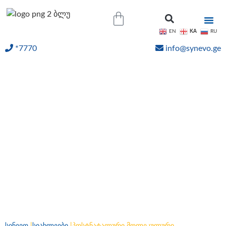
KA
EN
RU
*7770
info@synevo.ge
ᲝᲜᲚᲐᲘᲜ ᲨᲔᲓᲔᲒᲔᲑᲘ
პოსტნატალური
მოლეკულური
კარიოტიპირება –
ქრომოსომული
ცვლილებების
გამოვლენა