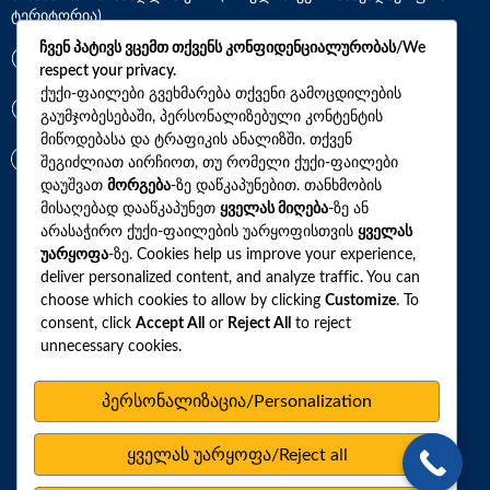
ტერიტორია)
ჩვენ პატივს ვცემთ თქვენს კონფიდენციალურობას/We
*7770
respect your privacy.
ქუქი-ფაილები გვეხმარება თქვენი გამოცდილების
გაუმჯობესებაში, პერსონალიზებული კონტენტის
+(995)32 2 800 111
მიწოდებასა და ტრაფიკის ანალიზში. თქვენ
info@synevo.ge
შეგიძლიათ აირჩიოთ, თუ რომელი ქუქი-ფაილები
დაუშვათ
მორგება
-ზე დაწკაპუნებით. თანხმობის
მისაღებად დააწკაპუნეთ
ყველას მიღება
-ზე ან
2021 – 2026 © სინევო. ყველა უფლება დაცულია
არასაჭირო ქუქი-ფაილების უარყოფისთვის
ყველას
უარყოფა
-ზე. Cookies help us improve your experience,
deliver personalized content, and analyze traffic. You can
choose which cookies to allow by clicking
Customize
. To
ყველა ანალიზი
consent, click
Accept All
or
Reject All
to reject
unnecessary cookies.
ჩვენი აქციები და პროფილები
როგორ მოვემზადოთ ტესტების ჩასაბარებლად
პერსონალიზაცია/Personalization
ლაბორატორიული ცენტრები
ყველას უარყოფა/Reject all
სარედაქციო პოლიტიკა