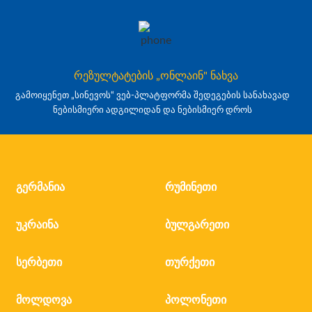
რეზულტატების „ონლაინ" ნახვა
გამოიყენეთ „სინევოს“ ვებ-პლატფორმა შედეგების სანახავად
ნებისმიერი ადგილიდან და ნებისმიერ დროს
გერმანია
რუმინეთი
უკრაინა
ბულგარეთი
სერბეთი
თურქეთი
მოლდოვა
პოლონეთი