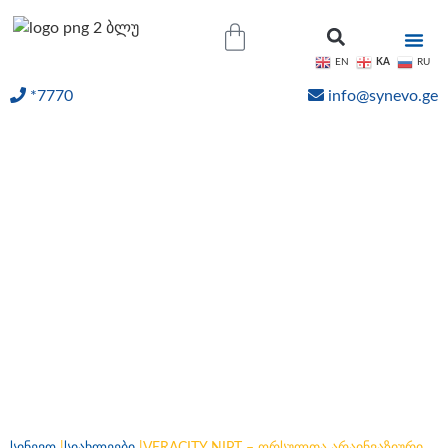
KA
EN
RU
*7770
info@synevo.ge
ᲝᲜᲚᲐᲘᲜ ᲨᲔᲓᲔᲒᲔᲑᲘ
VERACITY NIPT –
ორსულთა არაინვაზიური
პრენატალური
სკრინინგი; სპეციალური
შეთავაზება.