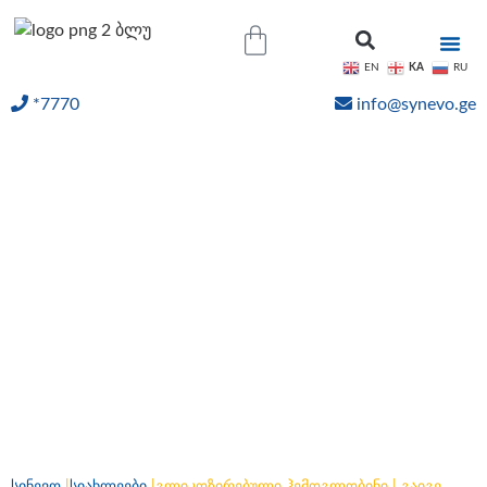
KA
EN
RU
*7770
info@synevo.ge
ᲝᲜᲚᲐᲘᲜ ᲨᲔᲓᲔᲒᲔᲑᲘ
გლიკოზირებული
ჰემოგლობინი | გაიგე
მეტი