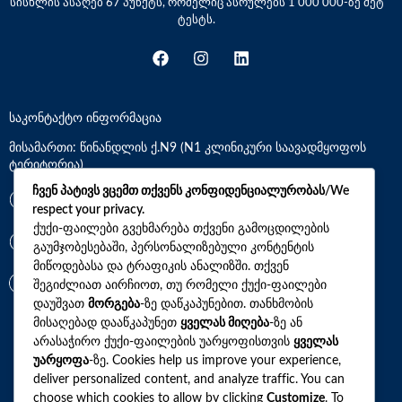
სისხლის ასაღებ 67 პუნქტს, რომელიც ასრულებს 1 000 000-ზე მეტ
ტესტს.
საკონტაქტო ინფორმაცია
მისამართი: წინანდლის ქ.N9 (N1 კლინიკური საავადმყოფოს
ტერიტორია)
ჩვენ პატივს ვცემთ თქვენს კონფიდენციალურობას/We
*7770
respect your privacy.
ქუქი-ფაილები გვეხმარება თქვენი გამოცდილების
გაუმჯობესებაში, პერსონალიზებული კონტენტის
+(995)32 2 800 111
მიწოდებასა და ტრაფიკის ანალიზში. თქვენ
info@synevo.ge
შეგიძლიათ აირჩიოთ, თუ რომელი ქუქი-ფაილები
დაუშვათ
მორგება
-ზე დაწკაპუნებით. თანხმობის
მისაღებად დააწკაპუნეთ
ყველას მიღება
-ზე ან
2021 – 2026 © სინევო. ყველა უფლება დაცულია
არასაჭირო ქუქი-ფაილების უარყოფისთვის
ყველას
უარყოფა
-ზე. Cookies help us improve your experience,
deliver personalized content, and analyze traffic. You can
choose which cookies to allow by clicking
Customize
. To