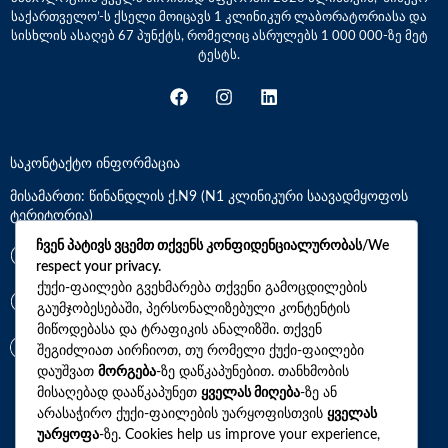
საქართველო’-ს ქსელი მოიცავს 1 კლინიკურ ლაბორატორიასა და
სისხლის ასაღებ 67 პუნქტს, რომელიც ასრულებს 1 000 000-ზე მეტ
ტესტს.
საკონტაქტო ინფორმაცია
მისამართი: წინანდლის ქ.N9 (N1 კლინიკური საავადმყოფოს
ტერიტორია)
ჩვენ პატივს ვცემთ თქვენს კონფიდენციალურობას/We
*7770
respect your privacy.
ქუქი-ფაილები გვეხმარება თქვენი გამოცდილების
გაუმჯობესებაში, პერსონალიზებული კონტენტის
+(995)32 2 800 111
მიწოდებასა და ტრაფიკის ანალიზში. თქვენ
info@synevo.ge
შეგიძლიათ აირჩიოთ, თუ რომელი ქუქი-ფაილები
დაუშვათ
მორგება
-ზე დაწკაპუნებით. თანხმობის
მისაღებად დააწკაპუნეთ
ყველას მიღება
-ზე ან
2021 – 2026 © სინევო. ყველა უფლება დაცულია
არასაჭირო ქუქი-ფაილების უარყოფისთვის
ყველას
უარყოფა
-ზე. Cookies help us improve your experience,