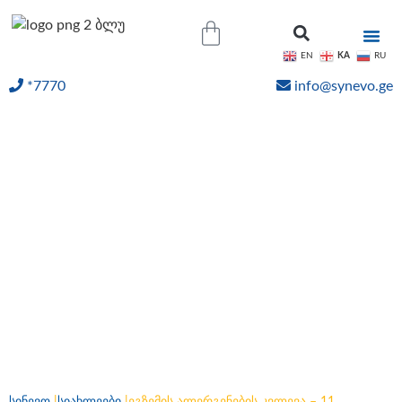
KA
EN
RU
*7770
info@synevo.ge
ᲝᲜᲚᲐᲘᲜ ᲨᲔᲓᲔᲒᲔᲑᲘ
ეგზემის ალერგენების
კვლევა – 11 ალერგენი