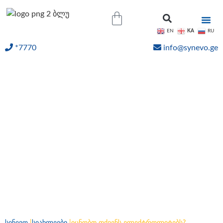
KA
EN
RU
*7770
info@synevo.ge
ᲝᲜᲚᲐᲘᲜ ᲨᲔᲓᲔᲒᲔᲑᲘ
იცნობთ თქვენს
ელექტროლიტებს?