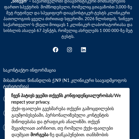
„სინევო“ –
საქართველოში დიაგნოსტიკური მომსახურების
ფართო სპექტრის მომწოდებელი, რომელიც გთავაზობთ 3,000-ზე
მეტ რუტინულ და სპეციფიურ დიაგნოსტიკურ ტესტს კლინიკური
პათოლოგიის ყველა ძირითად სფეროში. 2026 წლისთვის, ‘სინევო
საქართველო’-ს ქსელი მოიცავს 1 კლინიკურ ლაბორატორიასა და
სისხლის ასაღებ 67 პუნქტს, რომელიც ასრულებს 1 000 000-ზე მეტ
ტესტს.
საკონტაქტო ინფორმაცია
მისამართი: წინანდლის ქ.N9 (N1 კლინიკური საავადმყოფოს
ტერიტორია)
ჩვენ პატივს ვცემთ თქვენს კონფიდენციალურობას/We
*7770
respect your privacy.
ქუქი-ფაილები გვეხმარება თქვენი გამოცდილების
+(995)32 2 800 111
გაუმჯობესებაში, პერსონალიზებული კონტენტის
მიწოდებასა და ტრაფიკის ანალიზში. თქვენ
info@synevo.ge
შეგიძლიათ აირჩიოთ, თუ რომელი ქუქი-ფაილები
დაუშვათ
მორგება
-ზე დაწკაპუნებით. თანხმობის