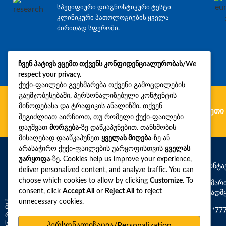
სპეციფიური დიაგნოსტიკური ტესტი
კლინიკური პათოლოგიების ყველა
ძირითად სფეროში.
ჩვენ პატივს ვცემთ თქვენს კონფიდენციალურობას/We
respect your privacy.
ქუქი-ფაილები გვეხმარება თქვენი გამოცდილების
გაუმჯობესებაში, პერსონალიზებული კონტენტის
მიწოდებასა და ტრაფიკის ანალიზში. თქვენ
გერმანია
რუმინეთი
უკრაინა
ბულგარეთი
შეგიძლიათ აირჩიოთ, თუ რომელი ქუქი-ფაილები
დაუშვათ
მორგება
-ზე დაწკაპუნებით. თანხმობის
მისაღებად დააწკაპუნეთ
ყველას მიღება
-ზე ან
არასაჭირო ქუქი-ფაილების უარყოფისთვის
ყველას
უარყოფა
-ზე. Cookies help us improve your experience,
საკონტა
deliver personalized content, and analyze traffic. You can
choose which cookies to allow by clicking
Customize
. To
მისამარ
consent, click
Accept All
or
Reject All
to reject
საავადმ
„სინევო“ –
საქართველოში დიაგნოსტიკური
unnecessary cookies.
მომსახურების ფართო სპექტრის მომწოდებელი,
*77
რომელიც გთავაზობთ 3,000-ზე მეტ რუტინულ და
სპეციფიურ დიაგნოსტიკურ ტესტს კლინიკური
პერსონალიზაცია/Personalization