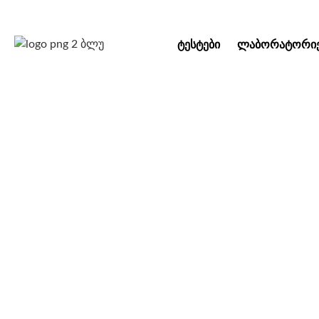
ᲢᲔᲡᲢᲔᲑᲘ
ᲚᲐᲑᲝᲠᲐᲢᲝᲠᲘᲔ
“სინევოს” სემ
რესპუბლი