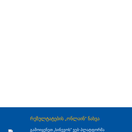
რეზულტატების „ონლაინ" ნახვა
გამოიყენეთ „სინევოს“ ვებ-პლატფორმა