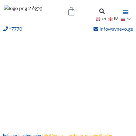
KA
EN
RU
*7770
info@synevo.ge
ᲝᲜᲚᲐᲘᲜ ᲨᲔᲓᲔᲒᲔᲑᲘ
VERAgene – სიახლე
არაინვაზიური
პრენატალური
სკრინინგის ტესტში