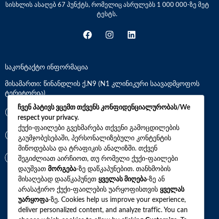
სისხლის ასაღებ 67 პუნქტს, რომელიც ასრულებს 1 000 000-ზე მეტ
ტესტს.
საკონტაქტო ინფორმაცია
მისამართი: წინანდლის ქ.N9 (N1 კლინიკური საავადმყოფოს
ტერიტორია)
ჩვენ პატივს ვცემთ თქვენს კონფიდენციალურობას/We
*7770
respect your privacy.
ქუქი-ფაილები გვეხმარება თქვენი გამოცდილების
გაუმჯობესებაში, პერსონალიზებული კონტენტის
+(995)32 2 800 111
მიწოდებასა და ტრაფიკის ანალიზში. თქვენ
info@synevo.ge
შეგიძლიათ აირჩიოთ, თუ რომელი ქუქი-ფაილები
დაუშვათ
მორგება
-ზე დაწკაპუნებით. თანხმობის
მისაღებად დააწკაპუნეთ
ყველას მიღება
-ზე ან
2021 – 2026 © სინევო. ყველა უფლება დაცულია
არასაჭირო ქუქი-ფაილების უარყოფისთვის
ყველას
უარყოფა
-ზე. Cookies help us improve your experience,
deliver personalized content, and analyze traffic. You can