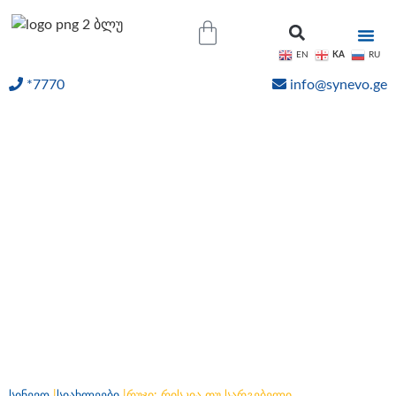
KA
EN
RU
*7770
info@synevo.ge
ᲝᲜᲚᲐᲘᲜ ᲨᲔᲓᲔᲒᲔᲑᲘ
რუჯი: რისკია თუ
სარგებელი
ჯანმრთელობისთვის?