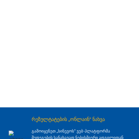
რეზულტატების „ონლაინ" ნახვა
გამოიყენეთ „სინევოს“ ვებ-პლატფორმა
შედეგების სანახავად ნებისმიერი ადგილიდან