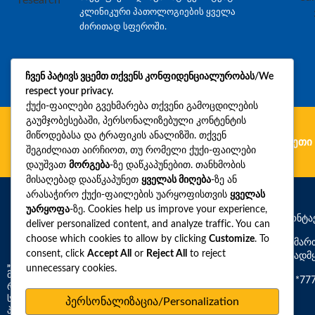
კლინიკური პათოლოგიების ყველა
ძირითად სფეროში.
ჩვენ პატივს ვცემთ თქვენს კონფიდენციალურობას/We
respect your privacy.
ქუქი-ფაილები გვეხმარება თქვენი გამოცდილების
გაუმჯობესებაში, პერსონალიზებული კონტენტის
მიწოდებასა და ტრაფიკის ანალიზში. თქვენ
გერმანია
რუმინეთი
უკრაინა
ბულგარეთი
შეგიძლიათ აირჩიოთ, თუ რომელი ქუქი-ფაილები
დაუშვათ
მორგება
-ზე დაწკაპუნებით. თანხმობის
მისაღებად დააწკაპუნეთ
ყველას მიღება
-ზე ან
არასაჭირო ქუქი-ფაილების უარყოფისთვის
ყველას
უარყოფა
-ზე. Cookies help us improve your experience,
საკონტა
deliver personalized content, and analyze traffic. You can
choose which cookies to allow by clicking
Customize
. To
მისამარ
consent, click
Accept All
or
Reject All
to reject
საავადმ
„სინევო“ –
საქართველოში დიაგნოსტიკური
unnecessary cookies.
მომსახურების ფართო სპექტრის მომწოდებელი,
*77
რომელიც გთავაზობთ 3,000-ზე მეტ რუტინულ და
სპეციფიურ დიაგნოსტიკურ ტესტს კლინიკური
პერსონალიზაცია/Personalization
პათოლოგიის ყველა ძირითად სფეროში. 2026