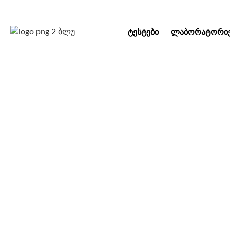
ᲢᲔᲡᲢᲔᲑᲘ
ᲚᲐᲑᲝᲠᲐᲢᲝᲠᲘᲔ
საკვირაო აქც