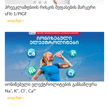
პრეეკლამფსიის რისკის შეფასების მარკერი
sFlt-1/PlGF
გაიგე მეტი »
იონიზებული ელექტროლიტების განსაზღვრა
Na⁺, K⁺, Cl⁻, Ca²⁺
გაიგე მეტი »