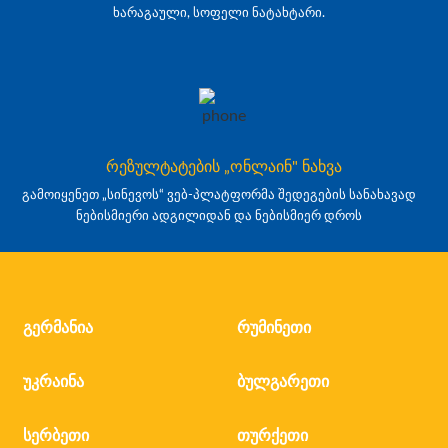
ხარაგაული, სოფელი ნატახტარი.
რეზულტატების „ონლაინ" ნახვა
გამოიყენეთ „სინევოს“ ვებ-პლატფორმა შედეგების სანახავად
ნებისმიერი ადგილიდან და ნებისმიერ დროს
გერმანია
რუმინეთი
უკრაინა
ბულგარეთი
სერბეთი
თურქეთი