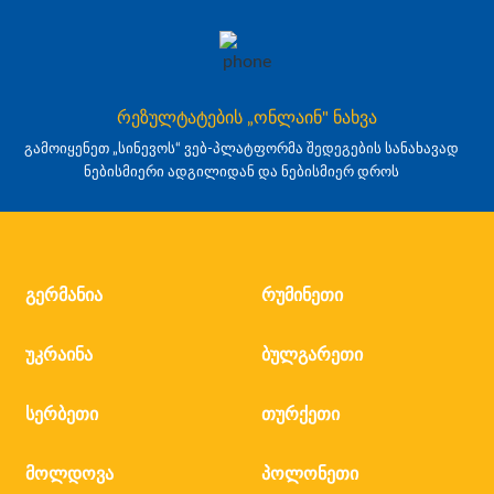
რეზულტატების „ონლაინ" ნახვა
გამოიყენეთ „სინევოს“ ვებ-პლატფორმა შედეგების სანახავად
ნებისმიერი ადგილიდან და ნებისმიერ დროს
გერმანია
რუმინეთი
უკრაინა
ბულგარეთი
სერბეთი
თურქეთი
მოლდოვა
პოლონეთი