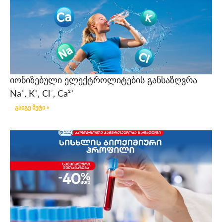
იონიზებული ელექტროლიტების განსაზღვრა
Na⁺, K⁺, Cl⁻, Ca²⁺
გაიგე მეტი »