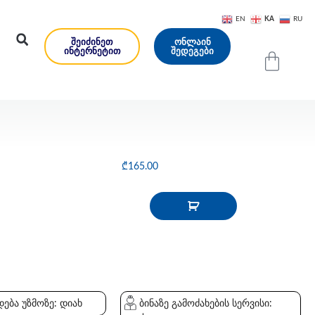
KA
EN
RU
ᲨᲔᲘᲫᲘᲜᲔᲗ
ᲝᲜᲚᲐᲘᲜ
ᲘᲜᲢᲔᲠᲜᲔᲢᲘᲗ
ᲨᲔᲓᲔᲒᲔᲑᲘ
₾
165.00
ება უზმოზე: დიახ
ბინაზე გამოძახების სერვისი: