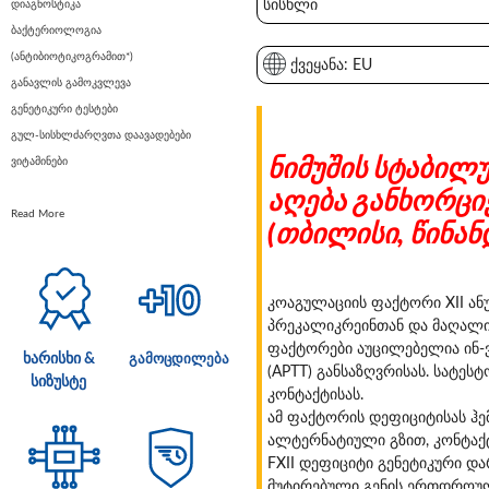
სისხლი
დიაგნოსტიკა
ბაქტერიოლოგია
(ანტიბიოტიკოგრამით*)
ქვეყანა: EU
განავლის გამოკვლევა
გენეტიკური ტესტები
გულ-სისხლძარღვთა დაავადებები
ნიმუშის სტაბილ
ვიტამინები
აღება განხორც
Read More
(თბილისი, წინან
კოაგულაციის ფაქტორი XII ან
პრეკალიკრეინთან და მაღალი 
ფაქტორები აუცილებელია ინ-
ხარისხი &
გამოცდილება
(APTT) განსაზღვრისას. სატეს
სიზუსტე
კონტაქტისას.
ამ ფაქტორის დეფიციტისას ჰე
ალტერნატიული გზით, კონტაქტ
FXII დეფიციტი გენეტიკური დ
მუტირებული გენის ერთდროულ