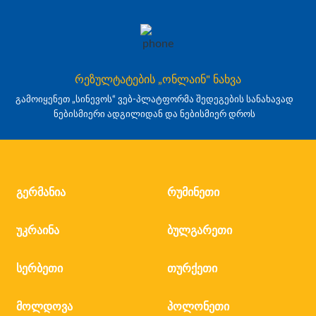
რეზულტატების „ონლაინ" ნახვა
გამოიყენეთ „სინევოს“ ვებ-პლატფორმა შედეგების სანახავად
ნებისმიერი ადგილიდან და ნებისმიერ დროს
გერმანია
რუმინეთი
უკრაინა
ბულგარეთი
სერბეთი
თურქეთი
მოლდოვა
პოლონეთი