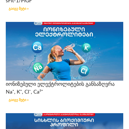
sFlt-1/PlGF
გაიგე მეტი »
იონიზებული ელექტროლიტების განსაზღვრა
Na⁺, K⁺, Cl⁻, Ca²⁺
გაიგე მეტი »