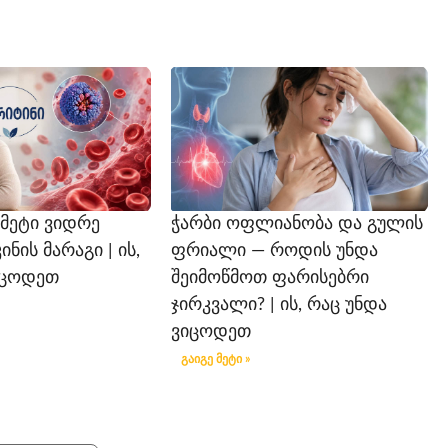
 მეტი ვიდრე
ჭარბი ოფლიანობა და გულის
ის მარაგი | ის,
ფრიალი — როდის უნდა
იცოდეთ
შეიმოწმოთ ფარისებრი
ჯირკვალი? | ის, რაც უნდა
ვიცოდეთ
გაიგე მეტი »