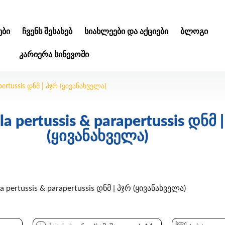
ᲑᲘ
ᲩᲕᲔᲜᲡ ᲨᲔᲡᲐᲮᲔᲑ
ᲡᲘᲐᲮᲚᲔᲔᲑᲘ ᲓᲐ ᲐᲥᲪᲘᲔᲑᲘ
ᲑᲚᲝᲒᲘ
ᲙᲐᲠᲘᲔᲠᲐ ᲡᲘᲜᲔᲕᲝᲨᲘ
apertussis დნმ | პჯრ (ყივანახველა)
la pertussis & parapertussis დნმ 
(ყივანახველა)
ertussis & parapertussis დნმ | პჯრ (ყივანახველა)