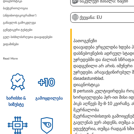
საკვლევი მასალა: ნაცხი
დიაგნოსტიკა
ბაქტერიოლოგია
(ანტიბიოტიკოგრამით*)
ქვეყანა: EU
განავლის გამოკვლევა
გენეტიკური ტესტები
გულ-სისხლძარღვთა დაავადებები
პათოგენეზი
ვიტამინები
დაავადება ვრცელდბა ხდება ჰ
დასნებოვნების ადრეულ სტადი
Read More
უჯრედებში და ძალიან სწრაფა
დადგენილი არ არის. იმუნური
უჯრედები. არავაქცინირებულ შ
dasadastureblad.
დიაგნოსტიკა
B pertussis კულტივირდება რო
ხორციელდება პჯრ-ით მისი იდ
ხარისხი &
გამოცდილება
პიკს აღწევს მე-8-10 კვირაზ
სიზუსტე
მკურნალობა
მკურნალობისთვის გამოიყენებ
გავლენას ვერ ახდენს, თუმცა
ეფექტურია, თუმცა რადგან ხში