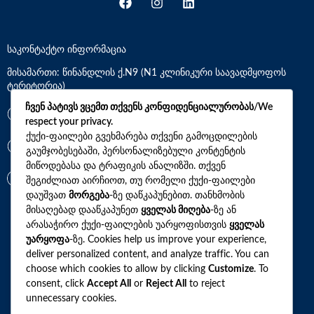
საკონტაქტო ინფორმაცია
მისამართი: წინანდლის ქ.N9 (N1 კლინიკური საავადმყოფოს
ტერიტორია)
ჩვენ პატივს ვცემთ თქვენს კონფიდენციალურობას/We
*7770
respect your privacy.
ქუქი-ფაილები გვეხმარება თქვენი გამოცდილების
+(995)32 2 800 111
გაუმჯობესებაში, პერსონალიზებული კონტენტის
მიწოდებასა და ტრაფიკის ანალიზში. თქვენ
info@synevo.ge
შეგიძლიათ აირჩიოთ, თუ რომელი ქუქი-ფაილები
დაუშვათ
მორგება
-ზე დაწკაპუნებით. თანხმობის
მისაღებად დააწკაპუნეთ
ყველას მიღება
-ზე ან
2021 – 2026 © სინევო. ყველა უფლება დაცულია
არასაჭირო ქუქი-ფაილების უარყოფისთვის
ყველას
უარყოფა
-ზე. Cookies help us improve your experience,
deliver personalized content, and analyze traffic. You can
choose which cookies to allow by clicking
Customize
. To
ყველა ანალიზი
consent, click
Accept All
or
Reject All
to reject
unnecessary cookies.
ჩვენი აქციები და პროფილები