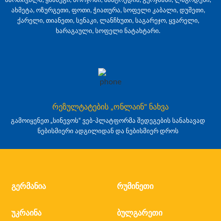
ახმეტა, ოზურგეთი, ფოთი, ჭიათურა, სოფელი კაბალი, დუშეთი,
ქარელი, თიანეთი, სენაკი, ლანჩხუთი, საგარეჯო, ყვარელი,
ხარაგაული, სოფელი ნატახტარი.
რეზულტატების „ონლაინ" ნახვა
გამოიყენეთ „სინევოს“ ვებ-პლატფორმა შედეგების სანახავად
ნებისმიერი ადგილიდან და ნებისმიერ დროს
გერმანია
რუმინეთი
უკრაინა
ბულგარეთი