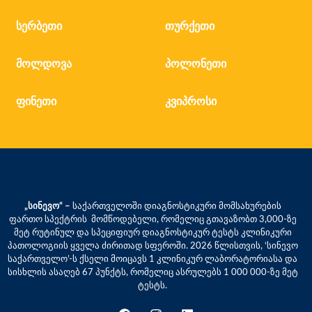
სერბეთი
თურქეთი
მოლდოვა
პოლონეთი
ფინეთი
კვიპროსი
„სინევო“ –
საქართველოში დიაგნოსტიკური მომსახურების
ფართო სპექტრის მომწოდებელი, რომელიც გთავაზობთ 3,000-ზე
მეტ რუტინულ და სპეციფიურ დიაგნოსტიკურ ტესტს კლინიკური
პათოლოგიის ყველა ძირითად სფეროში. 2026 წლისთვის, ‘სინევო
საქართველო’-ს ქსელი მოიცავს 1 კლინიკურ ლაბორატორიასა და
სისხლის ასაღებ 67 პუნქტს, რომელიც ასრულებს 1 000 000-ზე მეტ
ტესტს.