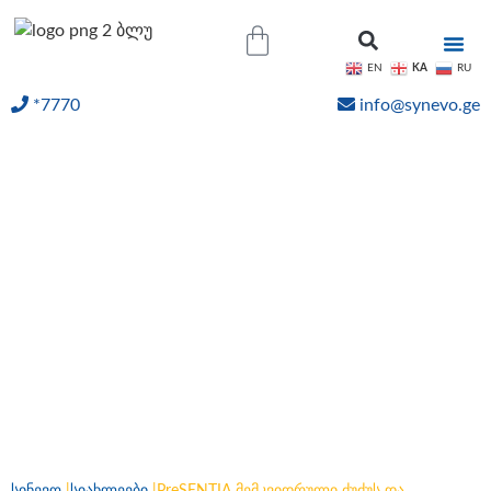
KA
EN
RU
*7770
info@synevo.ge
ᲝᲜᲚᲐᲘᲜ ᲨᲔᲓᲔᲒᲔᲑᲘ
PreSENTIA მემკვიდრული
ძუძუს და
გინეკოლოგიური
სიმსივნეების პანელი