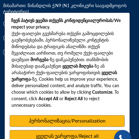
მისამართი: წინანდლის ქ.N9 (N1 კლინიკური საავადმყოფოს
ტერიტორია)
ჩვენ პატივს ვცემთ თქვენს კონფიდენციალურობას/We
*7770
respect your privacy.
ქუქი-ფაილები გვეხმარება თქვენი გამოცდილების
გაუმჯობესებაში, პერსონალიზებული კონტენტის
+(995)32 2 800 111
მიწოდებასა და ტრაფიკის ანალიზში. თქვენ
info@synevo.ge
შეგიძლიათ აირჩიოთ, თუ რომელი ქუქი-ფაილები
დაუშვათ
მორგება
-ზე დაწკაპუნებით. თანხმობის
მისაღებად დააწკაპუნეთ
ყველას მიღება
-ზე ან
2021 – 2026 © სინევო. ყველა უფლება დაცულია
არასაჭირო ქუქი-ფაილების უარყოფისთვის
ყველას
უარყოფა
-ზე. Cookies help us improve your experience,
deliver personalized content, and analyze traffic. You can
choose which cookies to allow by clicking
Customize
. To
ყველა ანალიზი
consent, click
Accept All
or
Reject All
to reject
unnecessary cookies.
ჩვენი აქციები და პროფილები
როგორ მოვემზადოთ ტესტების ჩასაბარებლად
პერსონალიზაცია/Personalization
ლაბორატორიული ცენტრები
ყველას უარყოფა/Reject all
სარედაქციო პოლიტიკა