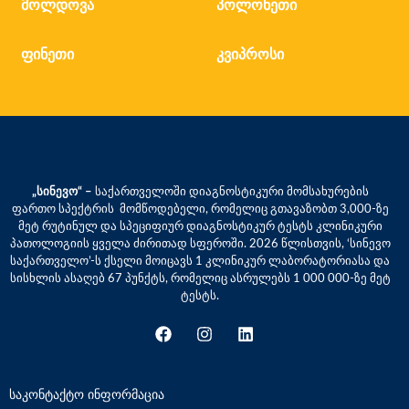
მოლდოვა
პოლონეთი
ფინეთი
კვიპროსი
„სინევო“ –
საქართველოში დიაგნოსტიკური მომსახურების
ფართო სპექტრის მომწოდებელი, რომელიც გთავაზობთ 3,000-ზე
მეტ რუტინულ და სპეციფიურ დიაგნოსტიკურ ტესტს კლინიკური
პათოლოგიის ყველა ძირითად სფეროში. 2026 წლისთვის, ‘სინევო
საქართველო’-ს ქსელი მოიცავს 1 კლინიკურ ლაბორატორიასა და
სისხლის ასაღებ 67 პუნქტს, რომელიც ასრულებს 1 000 000-ზე მეტ
ტესტს.
საკონტაქტო ინფორმაცია