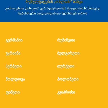
რეზულტატების „ონლაინ" ნახვა
გამოიყენეთ „სინევოს“ ვებ-პლატფორმა შედეგების სანახავად
ნებისმიერი ადგილიდან და ნებისმიერ დროს
გერმანია
რუმინეთი
უკრაინა
ბულგარეთი
სერბეთი
თურქეთი
მოლდოვა
პოლონეთი
ფინეთი
კვიპროსი