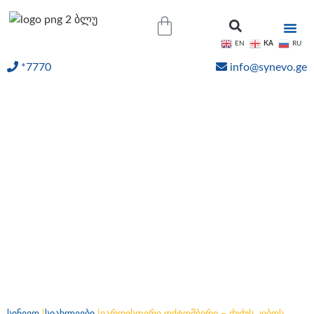
KA
EN
RU
*7770
info@synevo.ge
ᲝᲜᲚᲐᲘᲜ ᲨᲔᲓᲔᲒᲔᲑᲘ
ვარდისფერი ოქტომბერი
– ძუძუს კიბოს
ცნობადობის ამაღლების
გლობალური კამპანია