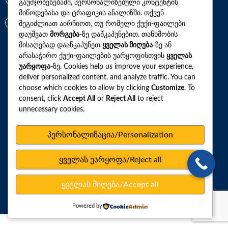
გაუმჯობესებაში, პერსონალიზებული კონტენტის
+(995)32 2 800 111
მიწოდებასა და ტრაფიკის ანალიზში. თქვენ
info@synevo.ge
შეგიძლიათ აირჩიოთ, თუ რომელი ქუქი-ფაილები
დაუშვათ
მორგება
-ზე დაწკაპუნებით. თანხმობის
მისაღებად დააწკაპუნეთ
ყველას მიღება
-ზე ან
2021 – 2026 © სინევო. ყველა უფლება დაცულია
არასაჭირო ქუქი-ფაილების უარყოფისთვის
ყველას
უარყოფა
-ზე. Cookies help us improve your experience,
deliver personalized content, and analyze traffic. You can
choose which cookies to allow by clicking
Customize
. To
ყველა ანალიზი
consent, click
Accept All
or
Reject All
to reject
unnecessary cookies.
ჩვენი აქციები და პროფილები
როგორ მოვემზადოთ ტესტების ჩასაბარებლად
პერსონალიზაცია/Personalization
ლაბორატორიული ცენტრები
ყველას უარყოფა/Reject all
სარედაქციო პოლიტიკა
ვებსაიტის რუკა
ყველას მიღება/Accept all
პერსონალურ მონაცემთა დაცვა
Powered by