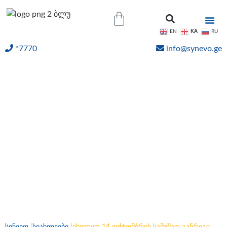
KA
EN
RU
*7770
info@synevo.ge
ᲝᲜᲚᲐᲘᲜ ᲨᲔᲓᲔᲒᲔᲑᲘ
იხილეთ 14 ოქტომბრის
სამუშაო განრიგი