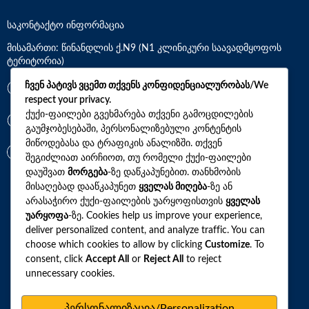
საკონტაქტო ინფორმაცია
მისამართი: წინანდლის ქ.N9 (N1 კლინიკური საავადმყოფოს
ტერიტორია)
ჩვენ პატივს ვცემთ თქვენს კონფიდენციალურობას/We
*7770
respect your privacy.
ქუქი-ფაილები გვეხმარება თქვენი გამოცდილების
+(995)32 2 800 111
გაუმჯობესებაში, პერსონალიზებული კონტენტის
მიწოდებასა და ტრაფიკის ანალიზში. თქვენ
info@synevo.ge
შეგიძლიათ აირჩიოთ, თუ რომელი ქუქი-ფაილები
დაუშვათ
მორგება
-ზე დაწკაპუნებით. თანხმობის
მისაღებად დააწკაპუნეთ
ყველას მიღება
-ზე ან
2021 – 2026 © სინევო. ყველა უფლება დაცულია
არასაჭირო ქუქი-ფაილების უარყოფისთვის
ყველას
უარყოფა
-ზე. Cookies help us improve your experience,
deliver personalized content, and analyze traffic. You can
choose which cookies to allow by clicking
Customize
. To
ყველა ანალიზი
consent, click
Accept All
or
Reject All
to reject
ჩვენი აქციები და პროფილები
unnecessary cookies.
როგორ მოვემზადოთ ტესტების ჩასაბარებლად
პერსონალიზაცია/Personalization