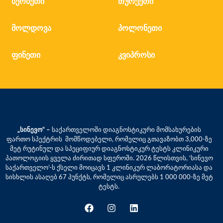
სერბეთი
თურქეთი
მოლდოვა
პოლონეთი
ფინეთი
კვიპროსი
„სინევო“ –
საქართველოში დიაგნოსტიკური მომსახურების
ფართო სპექტრის მომწოდებელი, რომელიც გთავაზობთ 3,000-ზე
მეტ რუტინულ და სპეციფიურ დიაგნოსტიკურ ტესტს კლინიკური
პათოლოგიის ყველა ძირითად სფეროში. 2026 წლისთვის, ‘სინევო
საქართველო’-ს ქსელი მოიცავს 1 კლინიკურ ლაბორატორიასა და
სისხლის ასაღებ 67 პუნქტს, რომელიც ასრულებს 1 000 000-ზე მეტ
ტესტს.