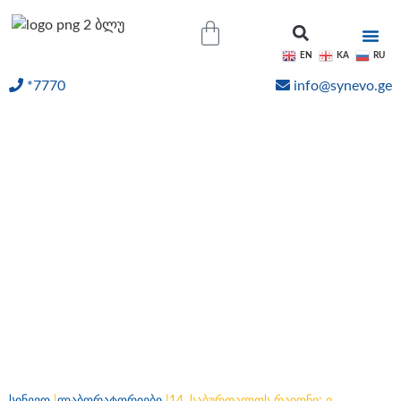
EN
KA
RU
*7770
info@synevo.ge
ᲝᲜᲚᲐᲘᲜ ᲨᲔᲓᲔᲒᲔᲑᲘ
14. საბურთალოს
რაიონი: ვ. დოლიძის ქ.
N46