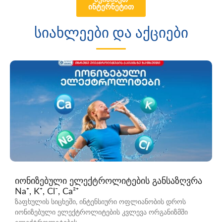
ინტერნეტით
ანალიზი
სიახლეები და აქციები
ზუსტი, დროული, ხელმისაწვდომი
დიაგნოსტიკური ინოვაციებისა და
მოწინავე გამოცდილების
მე-10 საიუბილეო წელი
შეუკვეთეთ ონლაინ -10%
იონიზებული ელექტროლიტების განსაზღვრა
Na⁺, K⁺, Cl⁻, Ca²⁺
ზაფხულის სიცხეში, ინტენსიური ოფლიანობის დროს
იონიზებული ელექტროლიტების კვლევა ორგანიზმში