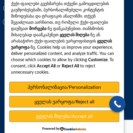
ქუქი-ფაილები გვეხმარება თქვენი გამოცდილების
გაუმჯობესებაში, პერსონალიზებული კონტენტის
+(995)32 2 800 111
მიწოდებასა და ტრაფიკის ანალიზში. თქვენ
info@synevo.ge
შეგიძლიათ აირჩიოთ, თუ რომელი ქუქი-ფაილები
დაუშვათ
მორგება
-ზე დაწკაპუნებით. თანხმობის
მისაღებად დააწკაპუნეთ
ყველას მიღება
-ზე ან
2021 – 2026 © სინევო. ყველა უფლება დაცულია
არასაჭირო ქუქი-ფაილების უარყოფისთვის
ყველას
უარყოფა
-ზე. Cookies help us improve your experience,
deliver personalized content, and analyze traffic. You can
choose which cookies to allow by clicking
Customize
. To
ყველა ანალიზი
consent, click
Accept All
or
Reject All
to reject
unnecessary cookies.
ჩვენი აქციები და პროფილები
როგორ მოვემზადოთ ტესტების ჩასაბარებლად
პერსონალიზაცია/Personalization
ლაბორატორიული ცენტრები
ყველას უარყოფა/Reject all
სარედაქციო პოლიტიკა
ვებსაიტის რუკა
ყველას მიღება/Accept all
პერსონალურ მონაცემთა დაცვა
Powered by