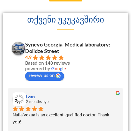
თქვენი უკუკავშირი
Synevo Georgia-Medical laboratory:
Dolidze Street
4.9
Based on 148 reviews
powered by
G
o
o
g
l
e
review us on
Ivan
2 months ago
Natia Vekua is an excellent, qualified doctor. Thank 
you!