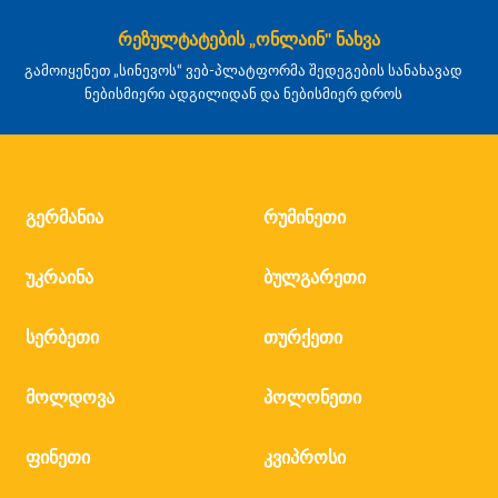
რეზულტატების „ონლაინ" ნახვა
გამოიყენეთ „სინევოს“ ვებ-პლატფორმა შედეგების სანახავად
ნებისმიერი ადგილიდან და ნებისმიერ დროს
გერმანია
რუმინეთი
უკრაინა
ბულგარეთი
სერბეთი
თურქეთი
მოლდოვა
პოლონეთი
ფინეთი
კვიპროსი