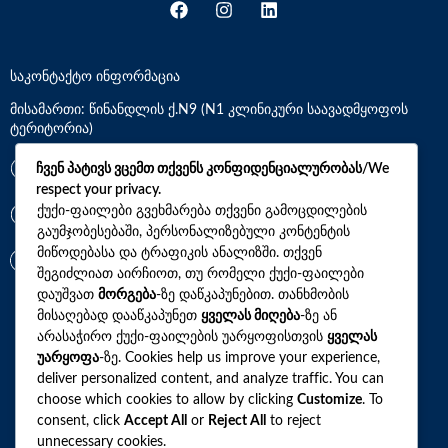
საკონტაქტო ინფორმაცია
მისამართი: წინანდლის ქ.N9 (N1 კლინიკური საავადმყოფოს
ტერიტორია)
*7770
ჩვენ პატივს ვცემთ თქვენს კონფიდენციალურობას/We
respect your privacy.
ქუქი-ფაილები გვეხმარება თქვენი გამოცდილების
+(995)32 2 800 111
გაუმჯობესებაში, პერსონალიზებული კონტენტის
მიწოდებასა და ტრაფიკის ანალიზში. თქვენ
info@synevo.ge
შეგიძლიათ აირჩიოთ, თუ რომელი ქუქი-ფაილები
დაუშვათ
მორგება
-ზე დაწკაპუნებით. თანხმობის
მისაღებად დააწკაპუნეთ
ყველას მიღება
-ზე ან
2021 – 2026 © სინევო. ყველა უფლება დაცულია
არასაჭირო ქუქი-ფაილების უარყოფისთვის
ყველას
უარყოფა
-ზე. Cookies help us improve your experience,
deliver personalized content, and analyze traffic. You can
choose which cookies to allow by clicking
Customize
. To
ყველა ანალიზი
consent, click
Accept All
or
Reject All
to reject
ჩვენი აქციები და პროფილები
unnecessary cookies.