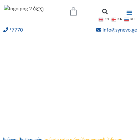
KA
EN
RU
*7770
info@synevo.ge
ᲝᲜᲚᲐᲘᲜ ᲨᲔᲓᲔᲒᲔᲑᲘ
გენეტიკური
თრომბოფილიის პანელი
– გენეტიკური რისკების
შეფასება