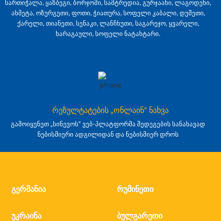
სართიჭალა, ყაზბეგი, ბორჯომი, სამტრედია, გურჯაანი, ლაგოდეხი,
ახმეტა, ოზურგეთი, ფოთი, ჭიათურა, სოფელი კაბალი, დუშეთი,
ქარელი, თიანეთი, სენაკი, ლანჩხუთი, საგარეჯო, ყვარელი,
ხარაგაული, სოფელი ნატახტარი.
რეზულტატების „ონლაინ" ნახვა
გამოიყენეთ „სინევოს“ ვებ-პლატფორმა შედეგების სანახავად
ნებისმიერი ადგილიდან და ნებისმიერ დროს
გერმანია
რუმინეთი
უკრაინა
ბულგარეთი