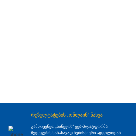
რეზულტატების „ონლაინ" ნახვა
გამოიყენეთ „სინევოს“ ვებ-პლატფორმა
შედეგების სანახავად ნებისმიერი ადგილიდან