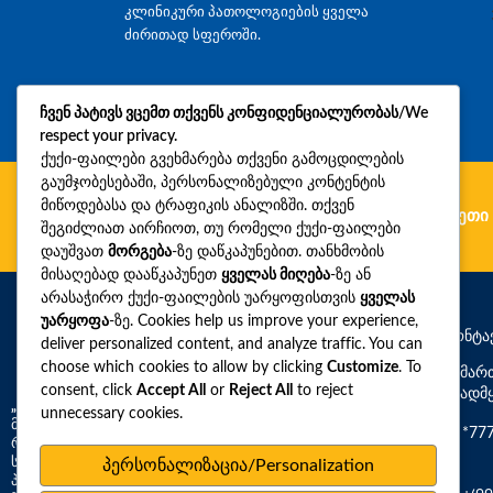
კლინიკური პათოლოგიების ყველა
ძირითად სფეროში.
ჩვენ პატივს ვცემთ თქვენს კონფიდენციალურობას/We
respect your privacy.
ქუქი-ფაილები გვეხმარება თქვენი გამოცდილების
გაუმჯობესებაში, პერსონალიზებული კონტენტის
მიწოდებასა და ტრაფიკის ანალიზში. თქვენ
გერმანია
რუმინეთი
უკრაინა
ბულგარეთი
შეგიძლიათ აირჩიოთ, თუ რომელი ქუქი-ფაილები
დაუშვათ
მორგება
-ზე დაწკაპუნებით. თანხმობის
მისაღებად დააწკაპუნეთ
ყველას მიღება
-ზე ან
არასაჭირო ქუქი-ფაილების უარყოფისთვის
ყველას
უარყოფა
-ზე. Cookies help us improve your experience,
საკონტა
deliver personalized content, and analyze traffic. You can
choose which cookies to allow by clicking
Customize
. To
მისამარ
consent, click
Accept All
or
Reject All
to reject
საავადმ
„სინევო“ –
საქართველოში დიაგნოსტიკური
unnecessary cookies.
მომსახურების ფართო სპექტრის მომწოდებელი,
*77
რომელიც გთავაზობთ 3,000-ზე მეტ რუტინულ და
სპეციფიურ დიაგნოსტიკურ ტესტს კლინიკური
პერსონალიზაცია/Personalization
პათოლოგიის ყველა ძირითად სფეროში. 2026