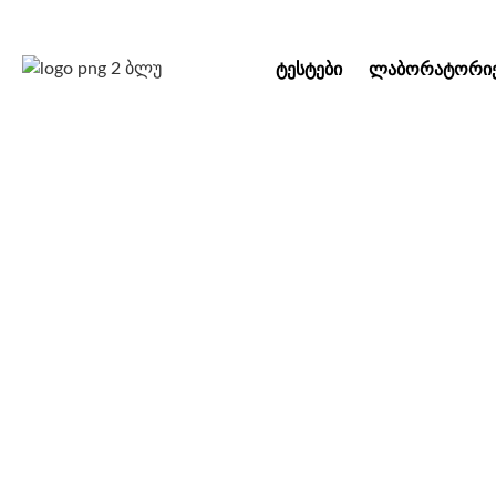
ᲢᲔᲡᲢᲔᲑᲘ
ᲚᲐᲑᲝᲠᲐᲢᲝᲠᲘᲔ
„სინევოს” ღ
სპეცი